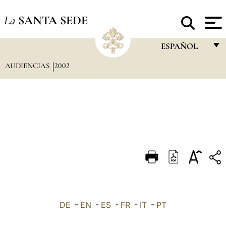
La
SANTA SEDE
ESPAÑOL
AUDIENCIAS
2002
FRANÇAIS
ENGLISH
ITALIANO
PORTUGUÊS
ESPAÑOL
DEUTSCH
POLSKI
العربيّة
DE
-
EN
-
ES
-
FR
-
IT
-
PT
中文