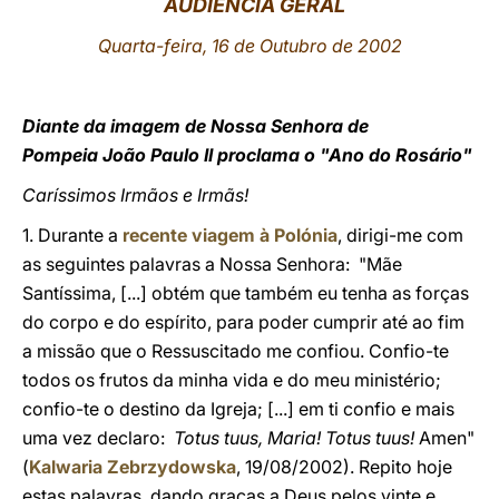
AUDIÊNCIA GERAL
LATINE
Quarta-feira
, 16 de Outubro de 2002
Diante da imagem de Nossa Senhora de
Pompeia João Paulo II proclama o "Ano do Rosário"
Caríssimos Irmãos e Irmãs!
1. Durante a
recente viagem à Polónia
, dirigi-me com
as seguintes palavras a Nossa Senhora: "Mãe
Santíssima, [...] obtém que também eu tenha as forças
do corpo e do espírito, para poder cumprir até ao fim
a missão que o Ressuscitado me confiou. Confio-te
todos os frutos da minha vida e do meu ministério;
confio-te o destino da Igreja; [...] em ti confio e mais
uma vez declaro:
Totus tuus, Maria! Totus tuus!
Amen"
(
Kalwaria Zebrzydowska
, 19/08/2002). Repito hoje
estas palavras, dando graças a Deus pelos vinte e