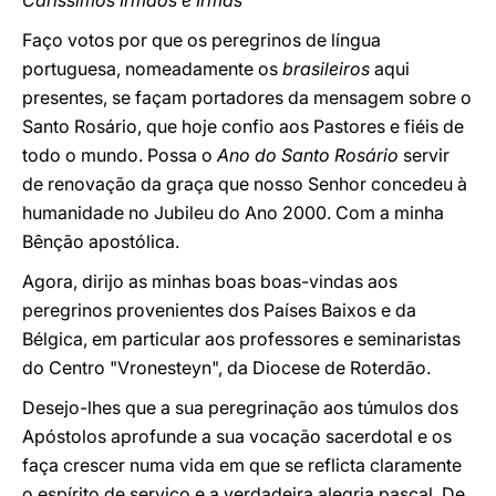
Caríssimos Irmãos e Irmãs
Faço votos por que os peregrinos de língua
portuguesa, nomeadamente os
brasileiros
aqui
presentes, se façam portadores da mensagem sobre o
Santo Rosário, que hoje confio aos Pastores e fiéis de
todo o mundo. Possa o
Ano do Santo Rosário
servir
de renovação da graça que nosso Senhor concedeu à
humanidade no Jubileu do Ano 2000. Com a minha
Bênção apostólica.
Agora, dirijo as minhas boas boas-vindas aos
peregrinos provenientes dos Países Baixos e da
Bélgica, em particular aos professores e seminaristas
do Centro "Vronesteyn", da Diocese de Roterdão.
Desejo-lhes que a sua peregrinação aos túmulos dos
Apóstolos aprofunde a sua vocação sacerdotal e os
faça crescer numa vida em que se reflicta claramente
o espírito de serviço e a verdadeira alegria pascal. De