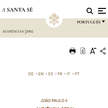
A
SANTA SÉ
PORTUGUÊS
AUDIÊNCIAS
2002
FRANÇAIS
ENGLISH
ITALIANO
PORTUGUÊS
ESPAÑOL
DE
-
EN
-
ES
-
FR
-
IT
-
PT
DEUTSCH
POLSKI
العربيّة
JOÃO PAULO II
中文