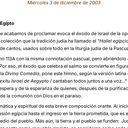
Miércoles 3 de diciembre de 2003
 Egipto
 que acabamos de proclamar evoca el éxodo de Israel de la opr
colección que la tradición judía ha llamado el "
Hallel egipci
 de cantos, usados sobre todo en la liturgia judía de la Pascu
lmo 113A con la misma connotación pascual, pero abriéndolo a
 Por eso, el éxodo que celebra el salmo se convierte en figur
 la
Divina Comedia
, pone este himno, según la versión latina
 exitu Israel de Aegypto
/ cantaban todos juntos a una voz..." 
a espera y de la esperanza de quienes, después de la purific
 de la comunión con Dios en el paraíso.
ática y espiritual de esta breve composición orante. Al inicio
sión egipcia hasta el ingreso en la tierra prometida, que es e
edio del pueblo. Más aún, la tierra y el pueblo se funden: Jud