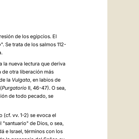
العربيّة
中文
LATINE
esión de los egipcios. El
o
". Se trata de los salmos 112-
a.
 la nueva lectura que deriva
a de otra liberación más
 de la
Vulgata
, en labios de
(
Purgatorio
II, 46-47). O sea,
ación de todo pecado, se
 (cf. vv. 1-2) se evoca el
l "santuario" de Dios, o sea,
á e Israel, términos con los