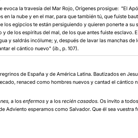
 evoca la travesía del Mar Rojo, Orígenes prosigue: "El Após
 en la nube y en el mar, para que también tú, que fuiste baut
e los egipcios te están persiguiendo y quieren ponerte a su se
y de los espíritus del mal, de los que antes fuiste esclavo. E
 agua y saldrás incólume; y, después de lavar las manchas d
tar el cántico nuevo" (
ib.
, p. 107).
regrinos de España y de América Latina. Bautizados en Jesucri
pecado, renaced como hombres nuevos y cantad el cántico 
enes,
a los
enfermos
y a los
recién casados.
Os invito a todos
 de Adviento esperamos como Salvador. Que él sea vuestra f