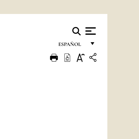
ESPAÑOL
FRANÇAIS
ENGLISH
ITALIANO
PORTUGUÊS
ESPAÑOL
DEUTSCH
POLSKI