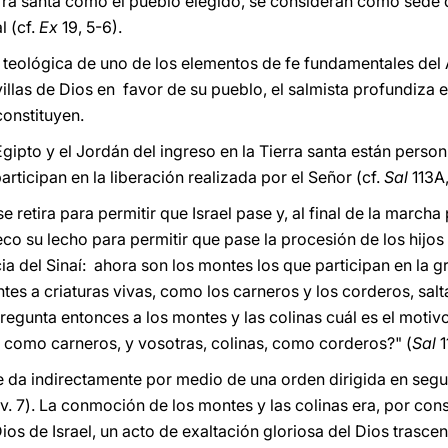
erra santa como el pueblo elegido, se consideran como sede d
 (cf.
Ex
19, 5-6).
teológica de uno de los elementos de fe fundamentales del 
illas de Dios en favor de su pueblo, el salmista profundiza e
constituyen.
Egipto y el Jordán del ingreso en la Tierra santa están perso
articipan en la liberación realizada por el Señor (cf.
Sal
113A,
se retira para permitir que Israel pase y, al final de la marcha
o su lecho para permitir que pase la procesión de los hijos d
ia del Sinaí: ahora son los montes los que participan en la g
ntes a criaturas vivas, como los carneros y los corderos, sal
 pregunta entonces a los montes y las colinas cuál es el mot
s como carneros, y vosotras, colinas, como corderos?" (
Sal
1
e da indirectamente por medio de una orden dirigida en segui
" (v. 7). La conmoción de los montes y las colinas era, por co
ios de Israel, un acto de exaltación gloriosa del Dios trasce