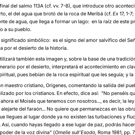
 final del salmo 113A (cf. vv. 7-8), que introduce otro acontec
rto, el del agua que brotó de la roca de Meribá (cf.
Ex
17, 1-7;
nte de agua, que llega a formar un lago: en la raíz de este p
o a su pueblo.
significado simbólico: es el signo del amor salvífico del Se
por el desierto de la historia.
lizará también esta imagen y, sobre la base de una tradición
nerario por el desierto, interpretará el acontecimiento en cl
itual, pues bebían de la roca espiritual que les seguía; y la 
an maestro cristiano, Orígenes, comentando la salida del pueb
lizado por los cristianos. En efecto, dice así: "No penséis 
ahora el Moisés que tenemos con nosotros..., es decir, la ley
e alejarte del faraón... No quiere que permanezcas en las obr
que llegues al lugar donde ya no existen las turbaciones y f
o... Así, cuando hayas llegado a ese lugar de paz, podrás hace
 poder de la voz divina" (
Omelie sull'Esodo,
Roma 1981, pp. 7