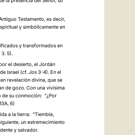
e la presencia del Señor, su
Antiguo Testamento, es decir,
spiritual y simbólicamente en
nificados y transformados en
 3. 5).
 por el desierto, el Jordán
e Israel (cf.
Jos
3-4). En el
ran revelación divina, que se
tan de gozo. Con una vivísima
ivo de su conmoción: "¿Por
13A, 6)
da a la tierra: "Tiembla,
nsiguiente, un estremecimiento
ndente y salvador.