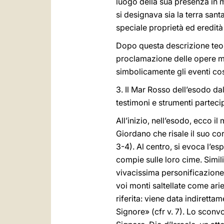
luogo della sua presenza in m
si designava sia la terra san
speciale proprietà ed eredità
Dopo questa descrizione teol
proclamazione delle opere mer
simbolicamente gli eventi cost
3. Il Mar Rosso dell’esodo dal
testimoni e strumenti parteci
All’inizio, nell’esodo, ecco il
Giordano che risale il suo cor
3-4). Al centro, si evoca l’es
compie sulle loro cime. Simili
vivacissima personificazione, 
voi monti saltellate come arie
riferita: viene data indiretta
Signore» (cfr v. 7). Lo sconv