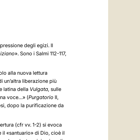
العربيّة
中文
LATINE
ressione degli egizi. Il
giziano
». Sono i Salmi 112-117,
lo alla nuova lettura
i un’altra liberazione più
 latina della
Vulgata,
sulle
 una voce…» (
Purgatorio
II,
esi, dopo la purificazione da
rtura (cfr vv. 1-2) si evoca
il «santuario» di Dio, cioè il