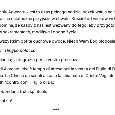
iu Adwentu. Jest to czas pełnego nadziei oczekiwania na 
 i na ostateczne przyjście w chwale. Kościół od wieków ws
ypomina, że każdy z nas jest wezwany do tego, aby przygot
 sakramentach, modlitwę i godne życie.
e wszystkim obfite duchowe owoce. Niech Wam Bóg błogosła
o in lingua polacca:
polacca; vi ringrazio per la vostra presenza.
i Avvento, che è tempo di attesa per la venuta del Figlio di D
ria. La Chiesa da secoli ascolta la chiamata di Cristo: Vegliate
'incontro con il Figlio di Dio.
bondanti frutti spirituali.
opizio!
***