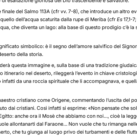
o di esaltazione gloriosa del Dio trascendente e salvatore.
e finale del Salmo 113A (cfr vv. 7-8), che introduce un altro ev
 quello dell’acqua scaturita dalla rupe di Meriba (cfr
Es
17,1-7
cqua, che diventa un lago: alla base di questo prodigio c’è la
significato simbolico: è il segno dell’amore salvifico del Sign
eserto della storia.
derà questa immagine e, sulla base di una tradizione giudaic
tinerario nel deserto, rileggerà l’evento in chiave cristologi
infatti da una roccia spirituale che li accompagnava, e quella 
maestro cristiano come Origene, commentando l’uscita del pop
 dai cristiani. Così infatti si esprime: «Non pensate che so
’Egitto: anche ora il Mosè che abbiamo con noi…, cioè la legg
, vuole allontanarti dal Faraone… Non vuole che tu rimanga nell
rto, che tu giunga al luogo privo dei turbamenti e delle flutt