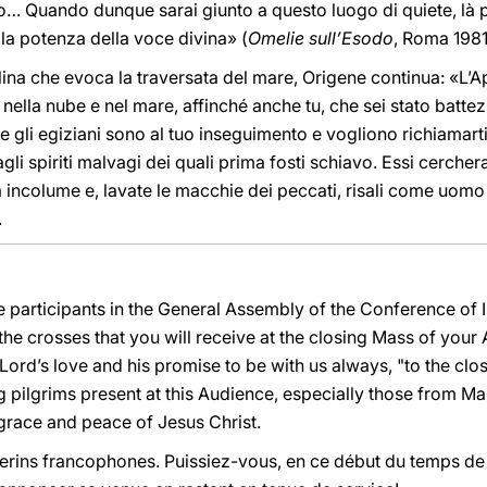
zio… Quando dunque sarai giunto a questo luogo di quiete, là p
 la potenza della voce divina» (
Omelie sull’Esodo
, Roma 1981
na che evoca la traversata del mare, Origene continua: «L’
ella nube e nel mare, affinché anche tu, che sei stato battezz
e gli egiziani sono al tuo inseguimento e vogliono richiamarti 
li spiriti malvagi dei quali prima fosti schiavo. Essi cercher
 incolume e, lavate le macchie dei peccati, risali come uomo
.
the participants in the General Assembly of the Conference of 
the crosses that you will receive at the closing Mass of you
ord’s love and his promise to be with us always, "to the clos
 pilgrims present at this Audience, especially those from Ma
e grace and peace of Jesus Christ.
lerins francophones. Puissiez-vous, en ce début du temps de 