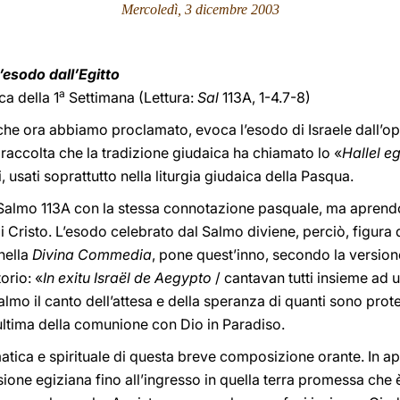
Mercoledì, 3 dicembre 2003
’esodo dall’Egitto
a
a della 1
Settimana (Lettura:
Sal
113A, 1-4.7-8)
o che ora abbiamo proclamato, evoca l’esodo di Israele dall’opp
 raccolta che la tradizione giudaica ha chiamato lo «
Hallel e
, usati soprattutto nella liturgia giudaica della Pasqua.
l Salmo 113A con la stessa connotazione pasquale, ma aprendo
i Cristo. L’esodo celebrato dal Salmo diviene, perciò, figura d
nella
Divina Commedia
, pone quest’inno, secondo la versione
orio: «
In exitu Israël de Aegypto
/ cantavan tutti insieme ad
almo il canto dell’attesa e della speranza di quanti sono prot
ultima della comunione con Dio in Paradiso.
tica e spirituale di questa breve composizione orante. In ape
sione egiziana fino all’ingresso in quella terra promessa che è 