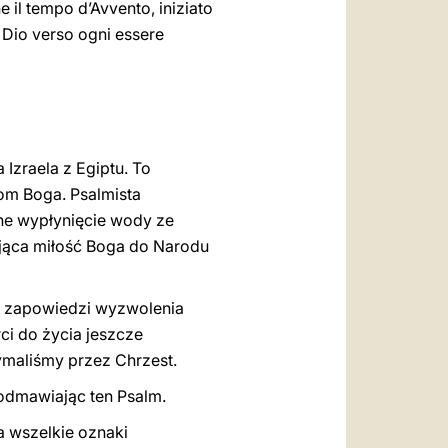
he il tempo d’Avvento, iniziato
i Dio verso ogni essere
 Izraela z Egiptu. To
om Boga. Psalmista
ne wypłynięcie wody ze
ająca miłość Boga do Narodu
do zapowiedzi wyzwolenia
ci do życia jeszcze
zymaliśmy przez Chrzest.
 odmawiając ten Psalm.
 wszelkie oznaki