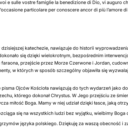
 voi e sulle vostre famiglie la benedizione di Dio, vi auguro c
 un’occasione particolare per conoscere ancor di più l’amore d
dzisiejszej katechezie, nawiązuje do historii wyprowadzenia
okonało się dzięki wielokrotnym, bezpośrednim interwencj
 faraona, przejście przez Morze Czerwone i Jordan, cudow
omenty, w których w sposób szczególny objawiła się wyzwal
sze pisma Ojców Kościoła nawiązują do tych wydarzeń jako 
rzechu, którego dokonał Chrystus. W Jego przejściu ze śmier
cza miłość Boga. Mamy w niej udział dzięki łasce, jaką otr
rozciąga się na wszystkich ludzi bez wyjątku, wielbimy Boga
grzymów języka polskiego. Dziękuję za waszą obecność i za