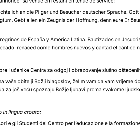
r annoncer sa venue en restant en tenue de service!
hte ich an die Pilger und Besucher deutscher Sprache. Gott i
gtum. Gebt allen ein Zeugnis der Hoffnung, denn eure Erlösu
egrinos de España y América Latina. Bautizados en Jesucristo
pecado, renaced como hombres nuevos y cantad el cántico 
e i učenike Centra za odgoj i obrazovanje slušno oštećenih
 na vaše obitelji Božji blagoslov, želim vam da vam vrijeme d
a za još veću spoznaju Božje ljubavi prema svakome ljudsk
o in lingua croata:
ori e gli Studenti del Centro per l’educazione e la formazion