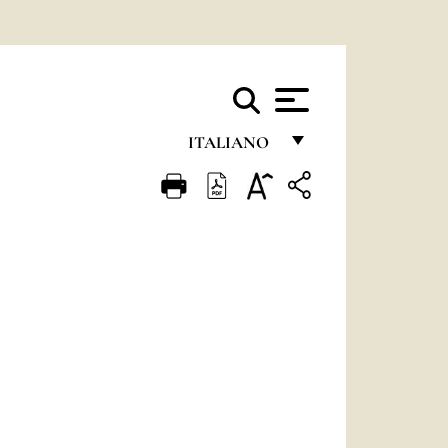
ITALIANO
FRANÇAIS
ENGLISH
ITALIANO
PORTUGUÊS
ESPAÑOL
DEUTSCH
POLSKI