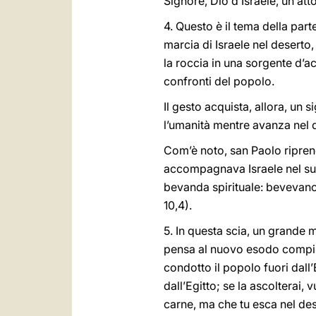
Signore, Dio d’Israele, un att
4. Questo è il tema della part
marcia di Israele nel deserto,
la roccia in una sorgente d’a
confronti del popolo.
Il gesto acquista, allora, un 
l’umanità mentre avanza nel d
Com’è noto, san Paolo ripren
accompagnava Israele nel suo i
bevanda spirituale: bevevano 
10,4).
5. In questa scia, un grande 
pensa al nuovo esodo compiuto
condotto il popolo fuori dall
dall’Egitto; se la ascolterai
carne, ma che tu esca nel dese