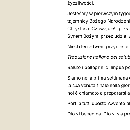
życzliwości.
Jesteśmy w pierwszym tygodn
tajemnicy Bożego Narodzenia
Chrystusa: Czuwajcie! i prz
Synem Bożym, przez udział w
Niech ten adwent przyniesi
Traduzione italiana del salut
Saluto i pellegrini di lingua 
Siamo nella prima settimana d
la sua venuta finale nella glo
noi è chiamato a prepararsi all
Porti a tutti questo Avvento ab
Dio vi benedica. Dio vi sia pr