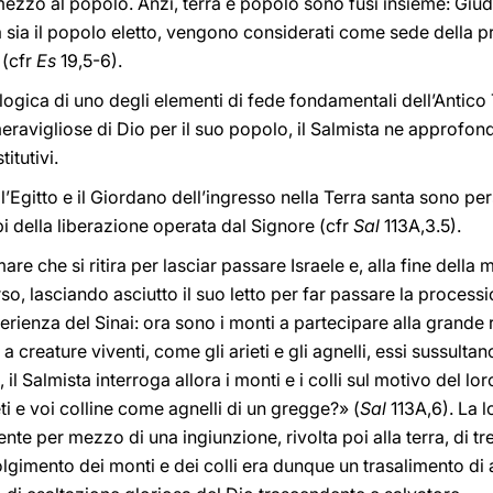
ezzo al popolo. Anzi, terra e popolo sono fusi insieme: Giuda 
ta sia il popolo eletto, vengono considerati come sede della 
 (cfr
Es
19,5-6).
ogica di uno degli elementi di fede fondamentali dell’Antico
avigliose di Dio per il suo popolo, il Salmista ne approfond
itutivi.
l’Egitto e il Giordano dell’ingresso nella Terra santa sono pers
pi della liberazione operata dal Signore (cfr
Sal
113A,3.5).
 mare che si ritira per lasciar passare Israele e, alla fine della
so, lasciando asciutto il suo letto per far passare la processio
perienza del Sinai: ora sono i monti a partecipare alla grande 
 a creature viventi, come gli arieti e gli agnelli, essi sussulta
il Salmista interroga allora i monti e i colli sul motivo del 
ti e voi colline come agnelli di un gregge?» (
Sal
113A,6). La l
mente per mezzo di una ingiunzione, rivolta poi alla terra, di 
olgimento dei monti e dei colli era dunque un trasalimento di