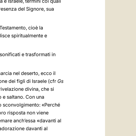
e Israele, termini coi quali
presenza del Signore, sua
 Testamento, cioè la
isce spiritualmente e
onificati e trasformati in
 marcia nel deserto, ecco il
ne dei figli di Israele (cfr
Gs
rivelazione divina, che si
no e saltano. Con una
loro sconvolgimento: «Perché
oro risposta non viene
tremare anch’essa «davanti al
 adorazione davanti al