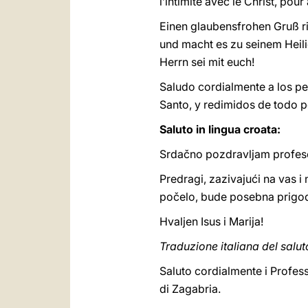
l’intimité avec le Christ, pou
Einen glaubensfrohen Gruß ric
und macht es zu seinem Heili
Herrn sei mit euch!
Saludo cordialmente a los per
Santo, y redimidos de todo 
Saluto in lingua croata:
Srdačno pozdravljam profesor
Predragi, zazivajući na vas i
počelo, bude posebna prigod
Hvaljen Isus i Marija!
Traduzione italiana del salut
Saluto cordialmente i Profess
di Zagabria.