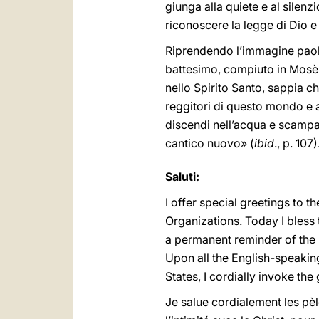
giunga alla quiete e al silen
riconoscere la legge di Dio e
Riprendendo l’immagine paoli
battesimo, compiuto in Mosè n
nello Spirito Santo, sappia ch
reggitori di questo mondo e ag
discendi nell’acqua e scampa
cantico nuovo» (
ibid
., p. 107)
Saluti:
I offer special greetings to 
Organizations. Today I bless 
a permanent reminder of the L
Upon all the English-speaking
States, I cordially invoke th
Je salue cordialement les pè