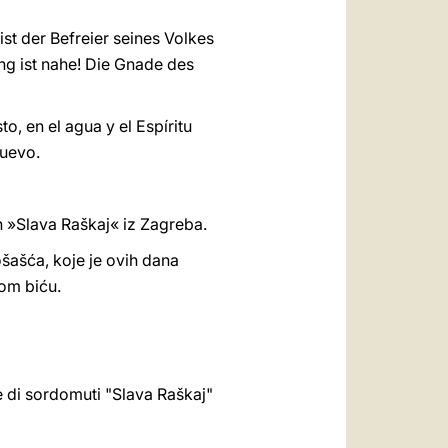
st der Befreier seines Volkes
ng ist nahe! Die Gnade des
, en el agua y el Espíritu
nuevo.
 »Slava Raškaj« iz Zagreba.
ošašća, koje je ovih dana
om biću.
e di sordomuti "Slava Raškaj"