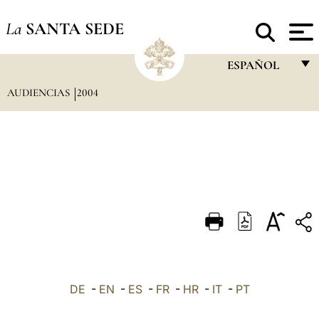
La
SANTA SEDE
ESPAÑOL
AUDIENCIAS
2004
FRANÇAIS
ENGLISH
ITALIANO
PORTUGUÊS
ESPAÑOL
DEUTSCH
POLSKI
العربيّة
DE
-
EN
-
ES
-
FR
-
HR
-
IT
-
PT
中文