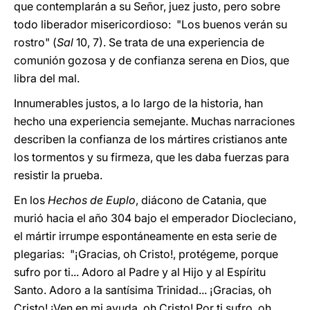
que contemplarán a su Señor, juez justo, pero sobre
todo liberador misericordioso: "Los buenos verán su
rostro" (
Sal
10, 7). Se trata de una experiencia de
comunión gozosa y de confianza serena en Dios, que
libra del mal.
Innumerables justos, a lo largo de la historia, han
hecho una experiencia semejante. Muchas narraciones
describen la confianza de los mártires cristianos ante
los tormentos y su firmeza, que les daba fuerzas para
resistir la prueba.
En los
Hechos de Euplo
, diácono de Catania, que
murió hacia el año 304 bajo el emperador Diocleciano,
el mártir irrumpe espontáneamente en esta serie de
plegarias: "¡Gracias, oh Cristo!, protégeme, porque
sufro por ti... Adoro al Padre y al Hijo y al Espíritu
Santo. Adoro a la santísima Trinidad... ¡Gracias, oh
Cristo! ¡Ven en mi ayuda, oh Cristo! Por ti sufro, oh