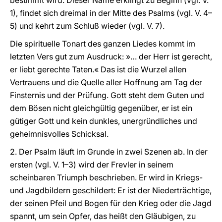
bestimmt wird. Dieser Name erklingt zu Beginn (vgl. V.
1), findet sich dreimal in der Mitte des Psalms (vgl. V. 4–
5) und kehrt zum Schluß wieder (vgl. V. 7).
Die spirituelle Tonart des ganzen Liedes kommt im
letzten Vers gut zum Ausdruck: »… der Herr ist gerecht,
er liebt gerechte Taten.« Das ist die Wurzel allen
Vertrauens und die Quelle aller Hoffnung am Tag der
Finsternis und der Prüfung. Gott steht dem Guten und
dem Bösen nicht gleichgültig gegenüber, er ist ein
gütiger Gott und kein dunkles, unergründliches und
geheimnisvolles Schicksal.
2. Der Psalm läuft im Grunde in zwei Szenen ab. In der
ersten (vgl. V. 1–3) wird der Frevler in seinem
scheinbaren Triumph beschrieben. Er wird in Kriegs-
und Jagdbildern geschildert: Er ist der Niederträchtige,
der seinen Pfeil und Bogen für den Krieg oder die Jagd
spannt, um sein Opfer, das heißt den Gläubigen, zu