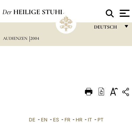
Der
HEILIGE STUHL
DEUTSCH
AUDIENZEN
2004
FRANÇAIS
ENGLISH
ITALIANO
PORTUGUÊS
ESPAÑOL
DEUTSCH
POLSKI
العربيّة
DE
-
EN
-
ES
-
FR
-
HR
-
IT
-
PT
中文