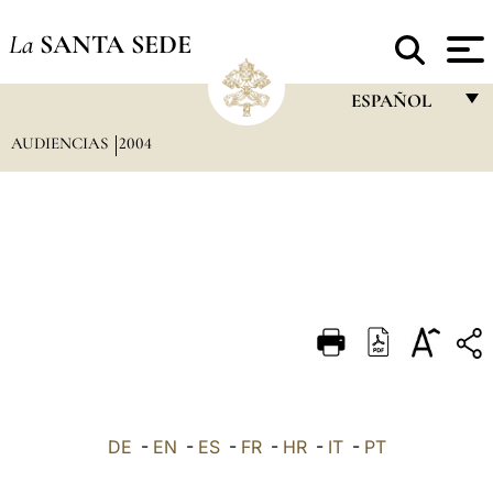
La
SANTA SEDE
ESPAÑOL
AUDIENCIAS
2004
FRANÇAIS
ENGLISH
ITALIANO
PORTUGUÊS
ESPAÑOL
DEUTSCH
POLSKI
العربيّة
DE
-
EN
-
ES
-
FR
-
HR
-
IT
-
PT
中文