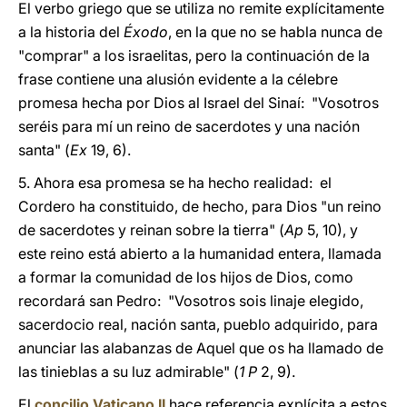
El verbo griego que se utiliza no remite explícitamente
a la historia del
Éxodo
, en la que no se habla nunca de
"comprar" a los israelitas, pero la continuación de la
frase contiene una alusión evidente a la célebre
promesa hecha por Dios al Israel del Sinaí: "Vosotros
seréis para mí un reino de sacerdotes y una nación
santa" (
Ex
19, 6).
5. Ahora esa promesa se ha hecho realidad: el
Cordero ha constituido, de hecho, para Dios "un reino
de sacerdotes y reinan sobre la tierra" (
Ap
5, 10), y
este reino está abierto a la humanidad entera, llamada
a formar la comunidad de los hijos de Dios, como
recordará san Pedro: "Vosotros sois linaje elegido,
sacerdocio real, nación santa, pueblo adquirido, para
anunciar las alabanzas de Aquel que os ha llamado de
las tinieblas a su luz admirable" (
1 P
2, 9).
El
concilio Vaticano II
hace referencia explícita a estos