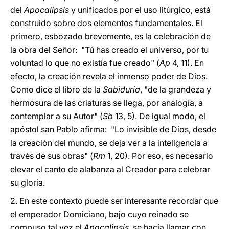
del
Apocalipsis
y unificados por el uso litúrgico, está
construido sobre dos elementos fundamentales. El
primero, esbozado brevemente, es la celebración de
la obra del Señor: "Tú has creado el universo, por tu
voluntad lo que no existía fue creado" (
Ap
4, 11). En
efecto, la creación revela el inmenso poder de Dios.
Como dice el libro de la
Sabiduría
, "de la grandeza y
hermosura de las criaturas se llega, por analogía, a
contemplar a su Autor" (
Sb
13, 5). De igual modo, el
apóstol san Pablo afirma: "Lo invisible de Dios, desde
la creación del mundo, se deja ver a la inteligencia a
través de sus obras" (
Rm
1, 20). Por eso, es necesario
elevar el canto de alabanza al Creador para celebrar
su gloria.
2. En este contexto puede ser interesante recordar que
el emperador Domiciano, bajo cuyo reinado se
compuso tal vez el
Apocalipsis
, se hacía llamar con