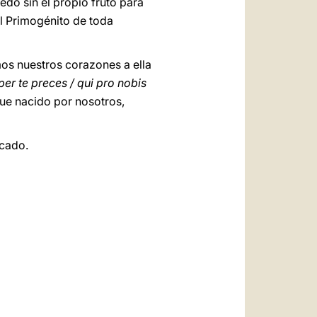
edó sin el propio fruto para
el Primogénito de toda
mos nuestros corazones a ella
er te preces / qui pro nobis
que nacido por nosotros,
icado.