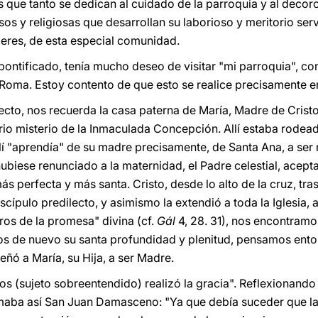
 que tanto se dedican al cuidado de la parroquia y al decoro 
sos y religiosas que desarrollan su laborioso y meritorio ser
jeres, de esta especial comunidad.
ontificado, tenía mucho deseo de visitar "mi parroquia", c
 Roma. Estoy contento de que esto se realice precisamente e
ecto, nos recuerda la casa paterna de María, Madre de Cristo
rio misterio de la Inmaculada Concepción. Allí estaba rodead
lí "aprendía" de su madre precisamente, de Santa Ana, a ser
ubiese renunciado a la maternidad, el Padre celestial, acepta
s perfecta y más santa. Cristo, desde lo alto de la cruz, tras
cípulo predilecto, y asimismo la extendió a toda la Iglesia, 
os de la promesa" divina (cf.
Gál
4, 28. 31), nos encontramos
s de nuevo su santa profundidad y plenitud, pensamos ent
ñó a María, su Hija, a ser Madre.
os (sujeto sobreentendido) realizó la gracia". Reflexionando
aba así San Juan Damasceno: "Ya que debía suceder que la