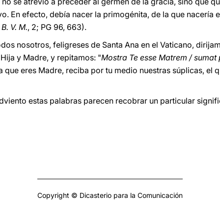
 no se atrevió a preceder al germen de la gracia, sino que qu
yo. En efecto, debía nacer la primogénita, de la que nacería 
B. V. M.
, 2; PG 96, 663).
dos nosotros, feligreses de Santa Ana en el Vaticano, dirija
 Hija y Madre, y repitamos: "
Mostra Te esse Matrem / sumat p
a que eres Madre, reciba por tu medio nuestras súplicas, el 
iento estas palabras parecen recobrar un particular signif
Copyright © Dicasterio para la Comunicación