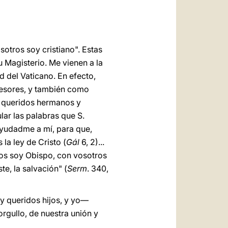
العربيّة
中文
LATINE
sotros soy cristiano". Estas
u Magisterio. Me vienen a la
d del Vaticano. En efecto,
ecesores, y también como
, queridos hermanos y
ar las palabras que S.
 ayudadme a mí, para que,
la ley de Cristo (
Gál
6, 2)...
ros soy Obispo, con vosotros
te, la salvación" (
Serm
. 340,
y queridos hijos, y yo—
orgullo, de nuestra unión y