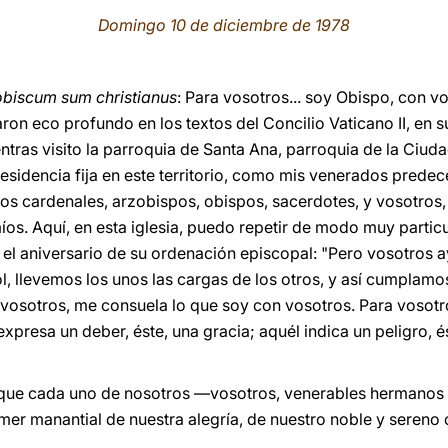
Domingo 10 de diciembre de 1978
obiscum sum christianus
: Para vosotros... soy Obispo, con vo
ron eco profundo en los textos del Concilio Vaticano II, en s
tras visito la parroquia de Santa Ana, parroquia de la Ciuda
residencia fija en este territorio, como mis venerados pred
os cardenales, arzobispos, obispos, sacerdotes, y vosotros
s. Aquí, en esta iglesia, puedo repetir de modo muy particul
en el aniversario de su ordenación episcopal: "Pero vosotros
, llevemos los unos las cargas de los otros, y así cumplamos 
 vosotros, me consuela lo que soy con vosotros. Para vosot
xpresa un deber, éste, una gracia; aquél indica un peligro, és
 que cada uno de nosotros —vosotros, venerables hermanos 
imer manantial de nuestra alegría, de nuestro noble y sereno 