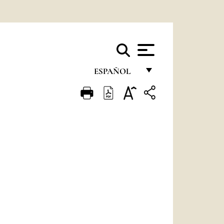
ESPAÑOL
FRANÇAIS
ENGLISH
ITALIANO
PORTUGUÊS
ESPAÑOL
DEUTSCH
POLSKI