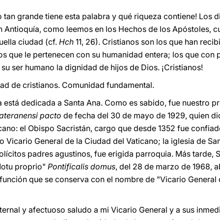
do tan grande tiene esta palabra y qué riqueza contiene! Los 
en Antioquía, como leemos en los Hechos de los Apóstoles, 
uella ciudad (cf.
Hch
11, 26). Cristianos son los que han recib
 los que le pertenecen con su humanidad entera; los que con 
su ser humano la dignidad de hijos de Dios. ¡Cristianos!
ad de cristianos. Comunidad fundamental.
a está dedicada a Santa Ana. Como es sabido, fue nuestro pr
ateranensi pacto
de fecha del 30 de mayo de 1929, quien di
ticano: el Obispo Sacristán, cargo que desde 1352 fue confia
 Vicario General de la Ciudad del Vaticano; la iglesia de Sa
ícitos padres agustinos, fue erigida parroquia. Más tarde, S
Motu proprio"
Pontificalis domus
, del 28 de marzo de 1968, abo
a función que se conserva con el nombre de "Vicario General 
aternal y afectuoso saludo a mi Vicario General y a sus inme