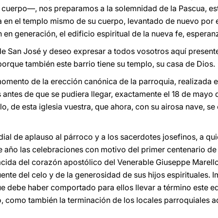
u cuerpo—, nos preparamos a la solemnidad de la Pascua, es
a en el templo mismo de su cuerpo, levantado de nuevo por e
 en generación, el edificio espiritual de la nueva fe, esperan
de San José y deseo expresar a todos vosotros aquí presente
porque también este barrio tiene su templo, su casa de Dios.
omento de la erección canónica de la parroquia, realizada el
antes de que se pudiera llegar, exactamente el 18 de mayo d
, de esta iglesia vuestra, que ahora, con su airosa nave, se 
ial de aplauso al párroco y a los sacerdotes josefinos, a qu
te año las celebraciones con motivo del primer centenario de
ida del corazón apostólico del Venerable Giuseppe Marello,
uente del celo y de la generosidad de sus hijos espirituales. 
que debe haber comportado para ellos llevar a término este ed
, como también la terminación de los locales parroquiales ad