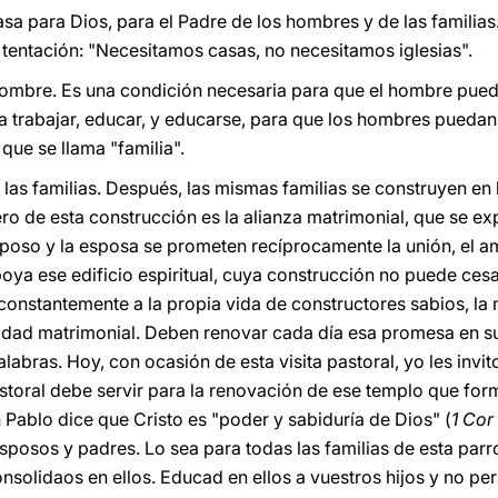
asa para Dios, para el Padre de los hombres y de las familia
a tentación: "Necesitamos casas, no necesitamos iglesias".
hombre. Es una condición necesaria para que el hombre pueda
a trabajar, educar, y educarse, para que los hombres puedan
ue se llama "familia".
las familias. Después, las mismas familias se construyen en 
ro de esta construcción es la alianza matrimonial, que se ex
poso y la esposa se prometen recíprocamente la unión, el am
ya ese edificio espiritual, cuya construcción no puede ces
onstantemente a la propia vida de constructores sabios, la 
elidad matrimonial. Deben renovar cada día esa promesa en 
labras. Hoy, con ocasión de esta visita pastoral, yo les inv
 pastoral debe servir para la renovación de ese templo que fo
 Pablo dice que Cristo es "poder y sabiduría de Dios" (
1 Cor
sposos y padres. Lo sea para todas las familias de esta parro
nsolidaos en ellos. Educad en ellos a vuestros hijos y no pe