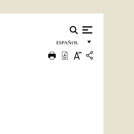
ESPAÑOL
FRANÇAIS
ENGLISH
ITALIANO
PORTUGUÊS
ESPAÑOL
DEUTSCH
É
POLSKI