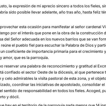
to, la expresión de mi aprecio sincero a todos los fieles, s
ría sido posible llevar adelante, año tras año, hasta feliz 
 aprovechar esta ocasión para manifestar al señor cardenal Vi
tengo por el interés que pone en la obra de la construcción d
asa del Señor adecuada en los nuevos barrios que se van fo
e reúne el pueblo fiel para escuchar la Palabra de Dios y part
 un coeficiente de importancia primaria para el crecimiento 
 amor, que es la parroquia.
o reservar una palabra de reconocimiento y gratitud al Excm
á confiado el sector Oeste de la diócesis, al que pertenece 
y celo admirables la visita pastoral de esta zona, y el objeto
izado, coordinar las iniciativas de apostolado, consolidar el 
 el sentido de responsabilidad en todos los fieles. Acoged, 
rto y dócil.
e hay en el territorio de la parroquia nada menos que 14 insti