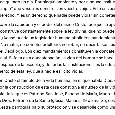
 sea quitado un día. Por ningún ambiente y por ninguna instit
emplo" que vosotros construís en vuestros hijos. Este es vue
erecho. Y es un derecho que nadie puede violar sin cometer
a sobre la sabiduría y el poder del mismo Cristo, porque se 
 construye constantemente sobre la ley divina, que no puede
y. ¿Acaso puede un legislador humano abolir los mandamient
«No matar, no cometer adulterio, no robar, no decir falsos te
 Decálogo. Los diez mandamientos constituyen la concaten
cial. Si falta esta concatenación, la vida del hombre se hace
después de la escuela, y de todas las instituciones, es la edu
to de esta ley, que a nadie es lícito violar.
 Cristo el templo de la vida humana, en el que habita Dios
or la construcción de esta casa constituya el núcleo de la v
uia de la que es Patrono San José, Esposo de María, Madre d
 de Dios, Patrono de la Santa Iglesia. Mañana, 19 de marzo, 
uestra parroquia bajo su protección y se desarrolle como una