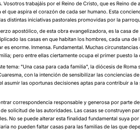
es. Vosotros trabajáis por el Reino de Cristo, que es Reino de 
ia el que aspira el corazón de cada ser humano. Esta concienc
las distintas iniciativas pastorales promovidas por la parroqu
uerzo apostólico, de esta obra evangelizadora, es la casa de 
iplicado las casas en que habitan los hombres, cada una de l
liar es enorme. Inmensa. Fundamental. Muchas circunstancias 
milia; pero entre ellas ciertamente ocupa el primer puesto la 
te tema: "Una casa para cada familia", la diócesis de Roma
Cuaresma, con la intención de sensibilizar las conciencias de 
l asumir las oportunas decisiones aptas para contribuir a la
ntrar correspondencia responsable y generosa por parte de 
de solicitud de las autoridades. Las casas se construyen par
s. No se puede alterar esta finalidad fundamental suya por 
ria no pueden faltar casas para las familias de las que dep