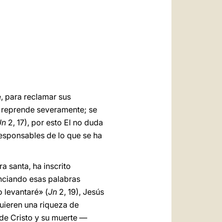
العربيّة
中文
LATINE
e, para reclamar sus
s reprende severamente; se
Jn
2, 17), por esto El no duda
responsables de lo que se ha
a santa, ha inscrito
unciando esas palabras
o levantaré» (
Jn
2, 19), Jesús
uieren una riqueza de
 de Cristo y su muerte —