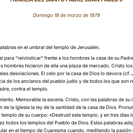
Domingo 18 de marzo de 1979
alabras en el umbral del templo de Jerusalén.
l para "reivindicar" frente a los hombres la casa de su Padr
s hombres hicieron de ella una plaza de mercado. Cristo lo
les desviaciones. El celo por la casa de Dios lo devora (cf.
ia de los ancianos del pueblo judío y de todos los que son 
dre, contra el templo.
ento. Memorable la escena. Cristo, con las palabras de su ir
 de la Iglesia la ley de la santidad de la casa de Dios. Pron
l templo de su cuerpo: «Destruid este templo, y en tres días l
z todos los templos del Pueblo de Dios. Estas palabras adq
cular en el tiempo de Cuaresma cuando, meditando la pasión