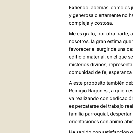
Extiendo, además, como es jus
y generosa ciertamente no hab
compleja y costosa.
Me es grato, por otra parte,
nosotros, la gran estima que 
favorecer el surgir de una c
edificio material, en el que s
misterios divinos, representa
comunidad de fe, esperanza y
A este propósito también deb
Remigio Ragonesi, a quien est
va realizando con dedicación 
es percatarse del trabajo real
familia parroquial, despertar
orientaciones con ánimo abie
He sabido con satisfacción qu