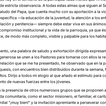
e estricta observancia. A todas estas almas que siguen al Se
saludo del Papa, que cuenta mucho con su aportación a la vi
específica —la educación de la juventud, la atención a los enf
lación y penitencia— siempre debe estar viva en sus ánimos 
ompromiso institucional y la vida de la parroquia, ya que ést
hace, de modo más completo, visible y palpable para los habit
ento, una palabra de saludo y exhortación dirigida expresam
 generosa se unen a los Pastores para tomarse con ellos la r
relación que se me ha presentado, he observado que en la p
uesis, con encuentros bien distribuidos durante la semana,
s. Dirijo a todos mi elogio al que añado el estímulo para c
ento de nuevas fuerzas entre los jóvenes.
 la presencia de otros numerosos grupos que se proponen a
a comunitaria, como el sector misionero, el familiar, el caritat
rdial "¡muy bien!" y la invitación apremiante a perseverar c