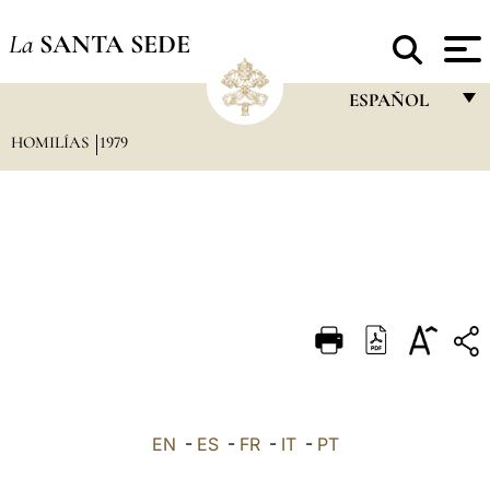
La
SANTA SEDE
ESPAÑOL
HOMILÍAS
1979
FRANÇAIS
ENGLISH
ITALIANO
PORTUGUÊS
ESPAÑOL
DEUTSCH
POLSKI
العربيّة
EN
-
ES
-
FR
-
IT
-
PT
中文