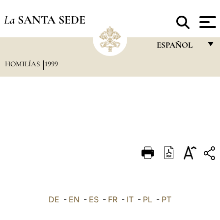
La
SANTA SEDE
ESPAÑOL
HOMILÍAS
1999
FRANÇAIS
ENGLISH
ITALIANO
PORTUGUÊS
ESPAÑOL
DEUTSCH
POLSKI
العربيّة
DE
-
EN
-
ES
-
FR
-
IT
-
PL
-
PT
中文