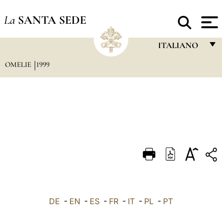
La
SANTA SEDE
ITALIANO
OMELIE
1999
FRANÇAIS
ENGLISH
ITALIANO
PORTUGUÊS
ESPAÑOL
DEUTSCH
POLSKI
العربيّة
DE
-
EN
-
ES
-
FR
-
IT
-
PL
-
PT
中文