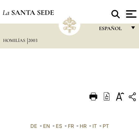
La
SANTA SEDE
ESPAÑOL
HOMILÍAS
2003
FRANÇAIS
ENGLISH
ITALIANO
PORTUGUÊS
ESPAÑOL
DEUTSCH
POLSKI
العربيّة
DE
-
EN
-
ES
-
FR
-
HR
-
IT
-
PT
中文