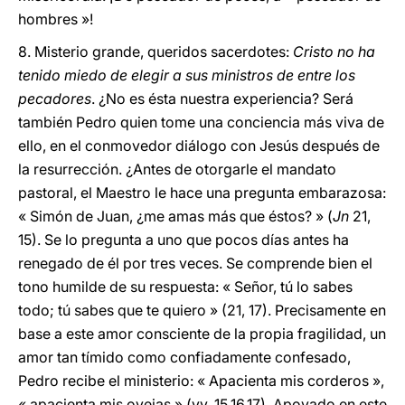
hombres »!
8. Misterio grande, queridos sacerdotes:
Cristo no ha
tenido miedo de elegir a sus ministros de entre los
pecadores
. ¿No es ésta nuestra experiencia? Será
también Pedro quien tome una conciencia más viva de
ello, en el conmovedor diálogo con Jesús después de
la resurrección. ¿Antes de otorgarle el mandato
pastoral, el Maestro le hace una pregunta embarazosa:
« Simón de Juan, ¿me amas más que éstos? » (
Jn
21,
15). Se lo pregunta a uno que pocos días antes ha
renegado de él por tres veces. Se comprende bien el
tono humilde de su respuesta: « Señor, tú lo sabes
todo; tú sabes que te quiero » (21, 17). Precisamente en
base a este amor consciente de la propia fragilidad, un
amor tan tímido como confiadamente confesado,
Pedro recibe el ministerio: « Apacienta mis corderos »,
« apacienta mis ovejas » (vv. 15.16.17). Apoyado en este