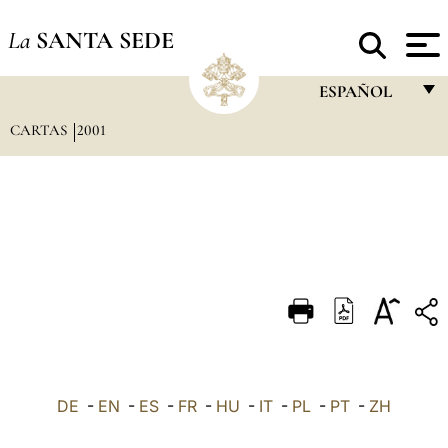
La
SANTA SEDE
ESPAÑOL
CARTAS
2001
FRANÇAIS
ENGLISH
ITALIANO
PORTUGUÊS
ESPAÑOL
DEUTSCH
POLSKI
العربيّة
DE
-
EN
-
ES
-
FR
-
HU
-
IT
-
PL
-
PT
-
ZH
中文