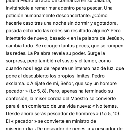
pide a Pedro un acto de confianza en su palabra,
invitándole a remar mar adentro para pescar. Una
petición humanamente desconcertante: ¿Cómo
hacerle caso tras una noche sin dormir y agotadora,
pasada echando las redes sin resultado alguno? Pero
intentarlo de nuevo, basado « en la palabra de Jesús »,
cambia todo. Se recogen tantos peces, que se rompen
las redes. La Palabra revela su poder. Surge la
sorpresa, pero también el susto y el temor, como
cuando nos llega de repente un intenso haz de luz, que
pone al descubierto los propios límites. Pedro
exclama: « Aléjate de mí, Señor, que soy un hombre
pecador » (
Lc
5, 8). Pero, apenas ha terminado su
confesión, la misericordia del Maestro se convierte
para él en comienzo de una vida nueva: « No temas.
Desde ahora serás pescador de hombres » (
Lc
5, 10).
El « pecador » se convierte en ministro de
misericordia. ¡De pescador de peces, a « pescador de