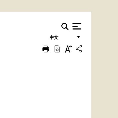
中文
FRANÇAIS
ENGLISH
ITALIANO
PORTUGUÊS
ESPAÑOL
DEUTSCH
POLSKI