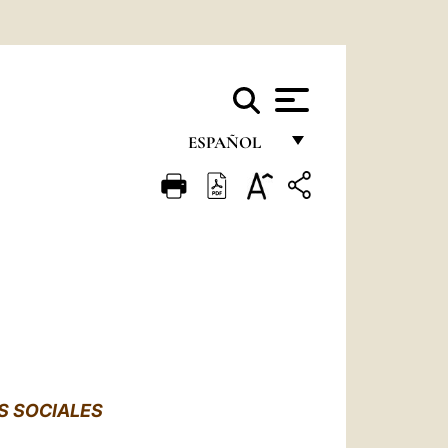
ESPAÑOL
FRANÇAIS
ENGLISH
ITALIANO
PORTUGUÊS
ESPAÑOL
DEUTSCH
S SOCIALES
POLSKI