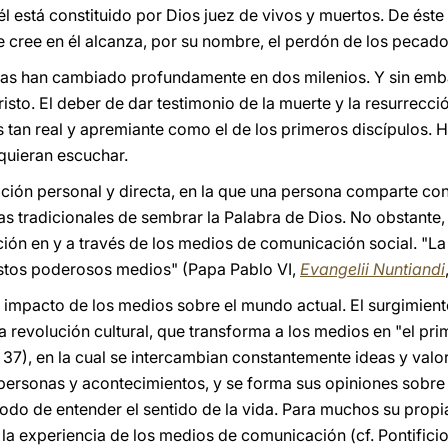
l está constituido por Dios juez de vivos y muertos. De éste
e cree en él alcanza, por su nombre, el perdón de los pecado
cias han cambiado profundamente en dos milenios. Y sin em
isto. El deber de dar testimonio de la muerte y la resurrecc
 es tan real y apremiante como el de los primeros discípulos
 quieran escuchar.
ción personal y directa, en la que una persona comparte con 
as tradicionales de sembrar la Palabra de Dios. No obstante
ón en y a través de los medios de comunicación social. "La I
a estos poderosos medios" (Papa Pablo VI,
Evangelii Nuntiandi
el impacto de los medios sobre el mundo actual. El surgimient
 revolución cultural, que transforma a los medios en "el pr
, 37), en la cual se intercambian constantemente ideas y valo
personas y acontecimientos, y se forma sus opiniones sobre 
odo de entender el sentido de la vida. Para muchos su propia
a experiencia de los medios de comunicación (cf. Pontifici