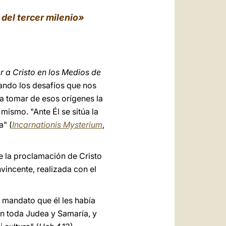
العربيّة
 del tercer milenio»
中文
LATINE
r a Cristo en los Medios de
rando los desafíos que nos
ra tomar de esos orígenes la
ismo. "Ante Él se sitúa la
a" (
Incarnationis Mysterium
,
e la proclamación de Cristo
vincente, realizada con el
 mandato que él les había
 en toda Judea y Samaría, y