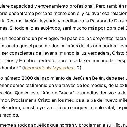
quiere capacidad y entrenamiento profesional. Pero también 
ario encontrarse personalmente con él y cultivar esa relación 
 la Reconciliación, leyendo y meditando la Palabra de Dios, 
emás. Si todo ello es auténtico, será mucho más por obra del E
 un deber sino un privilegio. "El paso de los creyentes hacia 
nsancio que el peso de dos mil años de historia podría llevar
 ser conscientes de llevar al mundo la luz verdadera, Cristo S
o Dios y Hombre perfecto, abre a cada ser humano la perspec
s hombre." (
Incarnationis Mysterium
, 2).
rio número 2000 del nacimiento de Jesús en Belén, debe ser 
Señor demos testimonio en y a través de los medios, de la ex
vación. Que en este "Año de Gracia" los medios den voz a J
amor. Proclamar a Cristo en los medios al alba del nuevo mil
elizadora; constituye también un enriquecimiento vital, insp
os medios.
nte a todos aquéllos que honran y proclaman a su Hijo, nue