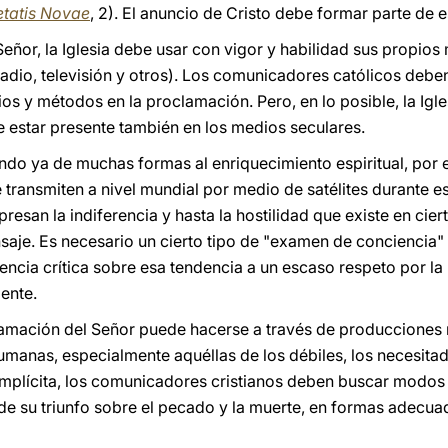
etatis Novae
, 2). El anuncio de Cristo debe formar parte de 
 Señor, la Iglesia debe usar con vigor y habilidad sus propi
, radio, televisión y otros). Los comunicadores católicos debe
os y métodos en la proclamación. Pero, en lo posible, la Igl
 estar presente también en los medios seculares.
ndo ya de muchas formas al enriquecimiento espiritual, por
transmiten a nivel mundial por medio de satélites durante es
resan la indiferencia y hasta la hostilidad que existe en cier
nsaje. Es necesario un cierto tipo de "examen de conciencia"
cia crítica sobre esa tendencia a un escaso respeto por la r
ente.
lamación del Señor puede hacerse a través de producciones
umanas, especialmente aquéllas de los débiles, los necesita
mplícita, los comunicadores cristianos deben buscar modos 
de su triunfo sobre el pecado y la muerte, en formas adecua