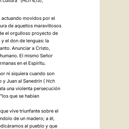
 cultura" (
Hch
4,13),
y actuando movidos por el
ctura de aquellos maravillosos
de el orgulloso proyecto de
 y el don de lenguas: la
anto. Anunciar a Cristo,
el humano. El mismo Señor
manas en el Espíritu.
ñor ni siquiera cuando son
 y Juan al Sanedrín (
Hch
sata una violenta persecución
 "los que se habían
que vive triunfante sobre el
ándolo de un madero; a él,
redicáramos al pueblo y que