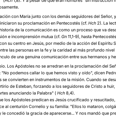
" (
Hch
1,8). Y a pesar de que eran hombres "sin instrucción ni
rosamente.
ación con María junto con los demás seguidores del Señor, 
 iniciaron su proclamación en Pentecostés (cf.
Hch
2). La le
 historia de la comunicación es como un proceso que va des
sión e incomprensión mutua (cf.
Gn
11,1-9), hasta Pentecostés
on su centro en Jesús, por medio de la acción del Espíritu S
ntre las personas en la fe y la caridad al más profundo niv
ínculo de una genuina comunicación entre sus hermanos y her
ipio. Los Apóstoles no se arredran en la proclamación del Se
"No podemos callar lo que hemos visto y oído", dicen Pedro
tos se convierten en instrumentos de la misión. Cuando se de
irio de Esteban, forzando a los seguidores de Cristo a huir,
rtes anunciando la Palabra" (
Hch
8,4).
e los Apóstoles predican es Jesús crucificado y resucitado, 
e al centurión Cornelio y su familia: "Ellos lo mataron, colg
a y le concedió la gracia de aparecerse... Y nos mandó que p