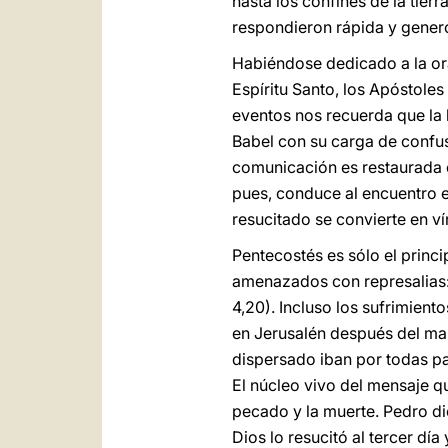
hasta los confines de la tierra
respondieron rápida y gene
Habiéndose dedicado a la or
Espíritu Santo, los Apóstoles
eventos nos recuerda que la
Babel con su carga de confu
comunicación es restaurada c
pues, conduce al encuentro e
resucitado se convierte en v
Pentecostés es sólo el princ
amenazados con represalias: 
4,20). Incluso los sufrimien
en Jerusalén después del mart
dispersado iban por todas pa
El núcleo vivo del mensaje qu
pecado y la muerte. Pedro dic
Dios lo resucitó al tercer dí