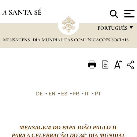
A
SANTA SÉ
PORTUGUÊS
MENSAGENS
DIA MUNDIAL DAS COMUNICAÇÕES SOCIAIS
FRANÇAIS
ENGLISH
ITALIANO
PORTUGUÊS
ESPAÑOL
DE
-
EN
-
ES
-
FR
-
IT
-
PT
DEUTSCH
POLSKI
العربيّة
MENSAGEM DO PAPA JOÃO PAULO II
PARA A CELEBRAÇÃO DO 34° DIA MUNDIAL
中文