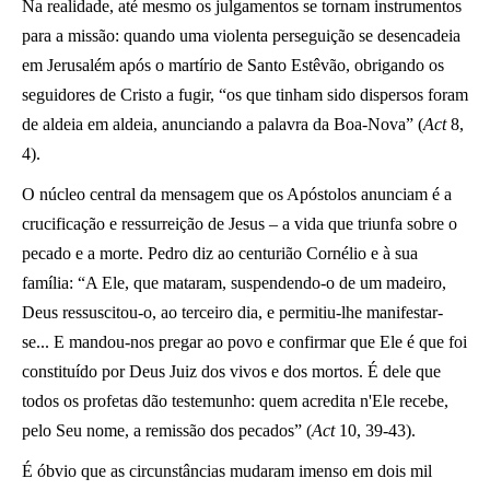
Na realidade, até mesmo os julgamentos se tornam instrumentos
para a missão: quando uma violenta perseguição se desencadeia
em Jerusalém após o martírio de Santo Estêvão, obrigando os
seguidores de Cristo a fugir, “os que tinham sido dispersos foram
de aldeia em aldeia, anunciando a palavra da Boa-Nova” (
Act
8,
4).
O núcleo central da mensagem que os Apóstolos anunciam é a
crucificação e ressurreição de Jesus – a vida que triunfa sobre o
pecado e a morte. Pedro diz ao centurião Cornélio e à sua
família: “A Ele, que mataram, suspendendo-o de um madeiro,
Deus ressuscitou-o, ao terceiro dia, e permitiu-lhe manifestar-
se... E mandou-nos pregar ao povo e confirmar que Ele é que foi
constituído por Deus Juiz dos vivos e dos mortos. É dele que
todos os profetas dão testemunho: quem acredita n'Ele recebe,
pelo Seu nome, a remissão dos pecados” (
Act
10, 39-43).
É óbvio que as circunstâncias mudaram imenso em dois mil