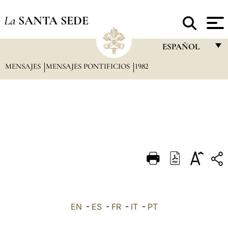
La
SANTA SEDE
ESPAÑOL
MENSAJES
MENSAJES PONTIFICIOS
1982
FRANÇAIS
ENGLISH
ITALIANO
PORTUGUÊS
ESPAÑOL
DEUTSCH
POLSKI
العربيّة
EN
-
ES
-
FR
-
IT
-
PT
中文