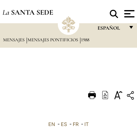
La
SANTA SEDE
ESPAÑOL
MENSAJES
MENSAJES PONTIFICIOS
1988
FRANÇAIS
ENGLISH
ITALIANO
PORTUGUÊS
ESPAÑOL
DEUTSCH
POLSKI
العربيّة
EN
-
ES
-
FR
-
IT
中文