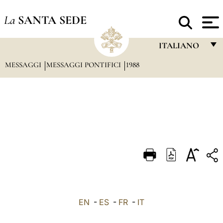
La
SANTA SEDE
ITALIANO
MESSAGGI
MESSAGGI PONTIFICI
1988
FRANÇAIS
ENGLISH
ITALIANO
PORTUGUÊS
ESPAÑOL
DEUTSCH
POLSKI
العربيّة
EN
-
ES
-
FR
-
IT
中文