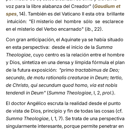
voz para la libre alabanza del Creador" (
Gaudium et
spes
, 14). También es del Vaticano II esta otra brillante
intuición: "El misterio del hombre sólo se esclarece
en el misterio del Verbo encarnado" (
ib.
, 22).
Con gran anticipación, el Aquinate ya se había situado
en esta perspectiva: desde el inicio de la
Summa
Theologiae
, cuyo centro es la relación entre el hombre
y Dios, sintetiza en una densa y límpida fórmula el plan
de la futura exposición:
"primo tractabimus de Deo;
secundo, de motu rationalis creaturae in Deum; tertio,
de Christo, qui secundum quod homo, via est nobis
tendendi in Deum"
(
Summa Theologiae
, I, 2,
prol
.).
El doctor Angélico escruta la realidad desde el punto
de vista de Dios, principio y fin de todas las cosas (cf.
Summa Theologiae
, I, 1, 7). Se trata de una perspectiva
singularmente interesante, porque permite penetrar en