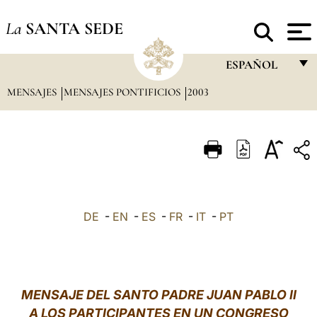
La
SANTA SEDE
ESPAÑOL
MENSAJES
MENSAJES PONTIFICIOS
2003
FRANÇAIS
ENGLISH
ITALIANO
PORTUGUÊS
ESPAÑOL
DE
-
EN
-
ES
-
FR
-
IT
-
PT
DEUTSCH
POLSKI
العربيّة
MENSAJE DEL SANTO PADRE JUAN PABLO II
A LOS PARTICIPANTES EN UN CONGRESO
中文