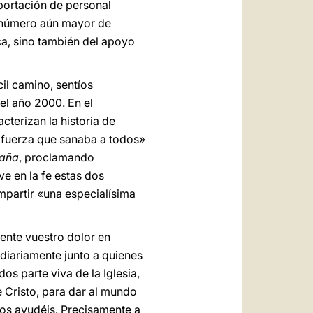
aportación de personal
n número aún mayor de
ca, sino también del apoyo
il camino, sentíos
del año 2000. En el
cterizan la historia de
a fuerza que sanaba a todos»
taña
, proclamando
ive en la fe estas dos
ompartir «una especialísima
nte vuestro dolor en
 diariamente junto a quienes
os parte viva de la Iglesia,
 Cristo, para dar al mundo
nos ayudéis. Precisamente a