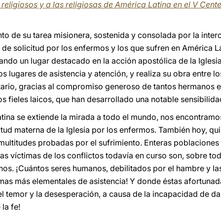
 religiosos y a las religiosas de América Latina en el V Cen
ento de su tarea misionera, sostenida y consolada por la inter
s de solicitud por los enfermos y los que sufren en América L
ando un lugar destacado en la acción apostólica de la Iglesia
 lugares de asistencia y atención, y realiza su obra entre 
tario, gracias al compromiso generoso de tantos hermanos e
os fieles laicos, que han desarrollado una notable sensibilida
tina se extiende la mirada a todo el mundo, nos encontram
itud materna de la Iglesia por los enfermos. También hoy, qu
 multitudes probadas por el sufrimiento. Enteras poblacione
Las víctimas de los conflictos todavía en curso son, sobre tod
anos. ¡Cuántos seres humanos, debilitados por el hambre y 
ormas más elementales de asistencia! Y donde éstas afortuna
l temor y la desesperación, a causa de la incapacidad de dar
la fe!