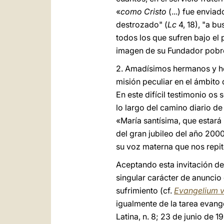
«
como Cristo
(...) fue envia
destrozado" (
Lc
4, 18), "a bu
todos los que sufren bajo el
imagen de su Fundador pobre 
2. Amadísimos hermanos y he
misión peculiar en el ámbito
En este difícil testimonio os
lo largo del camino diario d
«María santísima, que estará 
del gran jubileo del año 20
su voz materna que nos repite
Aceptando esta invitación de
singular carácter de anuncio 
sufrimiento (cf.
Evangelium v
igualmente de la tarea evang
Latina, n. 8; 23 de junio de 1