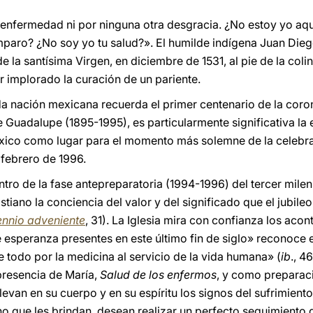
 enfermedad ni por ninguna otra desgracia. ¿No estoy yo aq
mparo? ¿No soy yo tu salud?». El humilde indígena Juan Die
de la santísima Virgen, en diciembre de 1531, al pie de la co
 implorado la curación de un pariente.
ada nación mexicana recuerda el primer centenario de la cor
Guadalupe (1895-1995), es particularmente significativa la
éxico como lugar para el momento más solemne de la celebr
 febrero de 1996.
entro de la fase antepreparatoria (1994-1996) del tercer milen
istiano la conciencia del valor y del significado que el jubil
lennio adveniente
, 31). La Iglesia mira con confianza los aco
e esperanza presentes en este último fin de siglo» reconoce 
re todo por la medicina al servicio de la vida humana» (
ib
., 4
presencia de María,
Salud de los enfermos
, y como preparaci
llevan en su cuerpo y en su espíritu los signos del sufrimien
rno que les brindan, desean realizar un perfecto seguimiento 