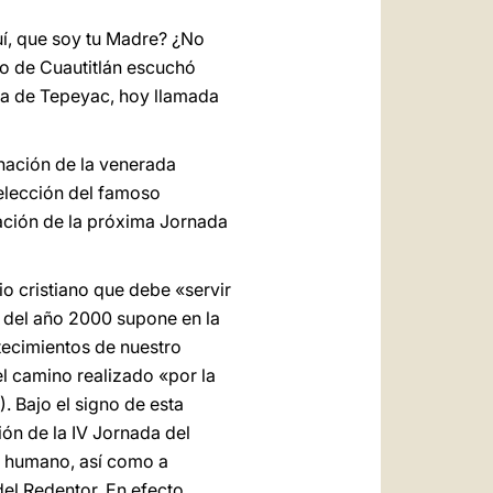
العربيّة
uí, que soy tu Madre? ¿No
中文
go de Cuautitlán escuchó
LATINE
lina de Tepeyac, hoy llamada
onación de la venerada
 elección del famoso
ación de la próxima Jornada
io cristiano que debe «servir
eo del año 2000 supone en la
ntecimientos de nuestro
el camino realizado «por la
6). Bajo el signo de esta
ón de la IV Jornada del
to humano, así como a
del Redentor. En efecto,