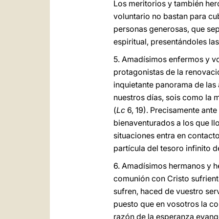
Los meritorios y también her
voluntario no bastan para cu
personas generosas, que sepa
espiritual, presentándoles la
5. Amadísimos enfermos y vos
protagonistas de la renovación
inquietante panorama de las 
nuestros días, sois como la 
(
Lc
6, 19). Precisamente ante
bienaventurados a los que llo
situaciones entra en contacto
partícula del tesoro infinito
6. Amadísimos hermanos y he
comunión con Cristo sufrient
sufren, haced de vuestro serv
puesto que en vosotros la co
razón de la esperanza evangé