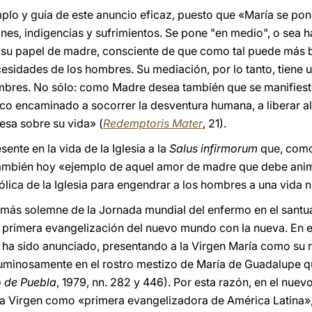
plo y guía de este anuncio eficaz, puesto que «María se pon
iones, indigencias y sufrimientos. Se pone "en medio", o se
 su papel de madre, consciente de que como tal puede más b
cesidades de los hombres. Su mediación, por lo tanto, tiene u
ombres. No sólo: como Madre desea también que se manifiest
ífico encaminado a socorrer la desventura humana, a liberar 
esa sobre su vida» (
Redemptoris Mater
, 21).
ente en la vida de la Iglesia a la
Salus infirmorum
que, como 
 también hoy «ejemplo de aquel amor de madre que debe anim
ólica de la Iglesia para engendrar a los hombres a una vida 
más solemne de la Jornada mundial del enfermo en el santu
primera evangelización del nuevo mundo con la nueva. En ef
ha sido anunciado, presentando a la Virgen María como su rea
uminosamente en el rostro mestizo de María de Guadalupe que
 de Puebla
, 1979, nn. 282 y 446). Por esta razón, en el nu
ima Virgen como «primera evangelizadora de América Latina»,