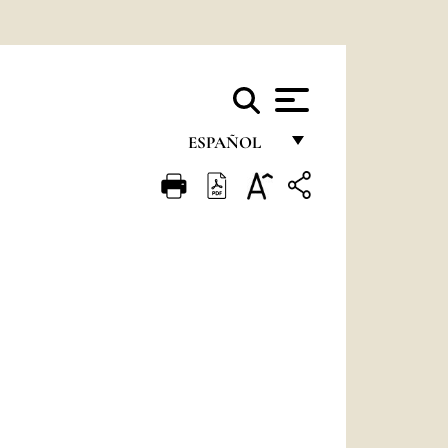
ESPAÑOL
FRANÇAIS
ENGLISH
ITALIANO
PORTUGUÊS
ESPAÑOL
DEUTSCH
POLSKI