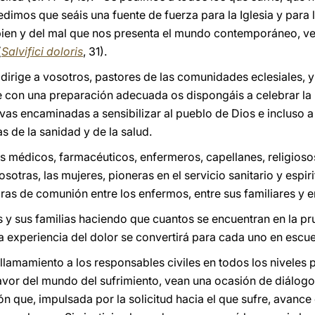
edimos que seáis una fuente de fuerza para la Iglesia y para l
l bien y del mal que nos presenta el mundo contemporáneo, v
(
Salvifici doloris
, 31).
 dirige a vosotros, pastores de las comunidades eclesiales, 
que con una preparación adecuada os dispongáis a celebrar l
vas encaminadas a sensibilizar al pueblo de Dios e incluso a l
 de la sanidad y de la salud.
os médicos, farmacéuticos, enfermeros, capellanes, religiosos
osotras, las mujeres, pioneras en el servicio sanitario y espi
s de comunión entre los enfermos, entre sus familiares y e
s y sus familias haciendo que cuantos se encuentran en la pr
 experiencia del dolor se convertirá para cada uno en escu
lamamiento a los responsables civiles en todos los niveles pa
avor del mundo del sufrimiento, vean una ocasión de diálogo
ción que, impulsada por la solicitud hacia el que sufre, avan