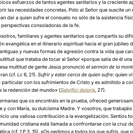
oicos esfuerzos de tantos agentes sanitarios y la creciente 
brir las necesidades concretas. Pido al Señor que suscite u
n dar a quien sufre el consuelo no sólo de la asistencia físi
s perspectivas consoladoras de la fe.
otros, familiares y agentes sanitarios que compartís su difíc
 evangélica en el itinerario espiritual hacia el gran jubileo 
antiguas y nuevas formas de agresión contra la vida que cara
multitud que trataba de tocar al Señor «porque salía de él un
 esa multitud de gente Jesús pronunció el
sermón de la mon
ran (cf.
Lc
6, 21).
Sufrir y estar cerca de quien sufre
: quien v
 particular con los sufrimientos de Cristo y es admitido a c
 de la redención del mundo» (
Salvifici doloris
, 27).
rmanas que os encontráis en la prueba, ofreced generosame
e y con María, su dulcísima Madre. Y vosotros, que trabajáis
icio una valiosa contribución a la evangelización. Sentíos tod
munidad cristiana está llamada a confrontarse con la cruz de
lica (cf.
1 P
3, 15). «Os pedimos a todos los que sufrís, que 