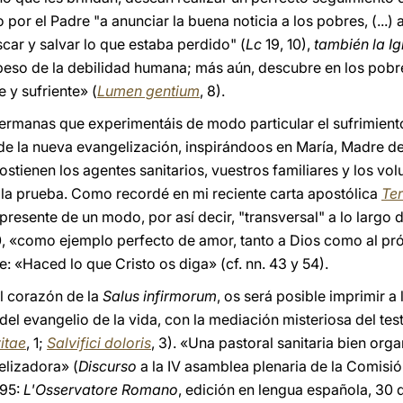
do por el Padre "a anunciar la buena noticia a los pobres, (...)
scar y salvar lo que estaba perdido" (
Lc
19, 10),
también la Ig
 peso de la debilidad humana; más aún, descubre en los pobre
y sufriente» (
Lumen gentium
, 8).
rmanas que experimentáis de modo particular el sufrimiento
 de la nueva evangelización, inspirándoos en María, Madre d
 sostienen los agentes sanitarios, vuestros familiares y los 
e la prueba. Como recordé en mi reciente carta apostólica
Ter
presente de un modo, por así decir, "transversal" a lo largo 
00, «como ejemplo perfecto de amor, tanto a Dios como al p
: «Haced lo que Cristo os diga» (cf. nn. 43 y 54).
l corazón de la
Salus infirmorum
, os será posible imprimir a
del evangelio de la vida, con la mediación misteriosa del tes
itae
, 1;
Salvifici doloris
, 3). «Una pastoral sanitaria bien org
elizadora» (
Discurso
a la IV asamblea plenaria de la Comisió
995:
L'Osservatore Romano
, edición en lengua española, 30 d