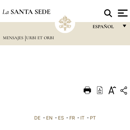
La
SANTA SEDE
ESPAÑOL
MENSAJES
URBI ET ORBI
FRANÇAIS
ENGLISH
ITALIANO
PORTUGUÊS
ESPAÑOL
DEUTSCH
POLSKI
العربيّة
DE
-
EN
-
ES
-
FR
-
IT
-
PT
中文