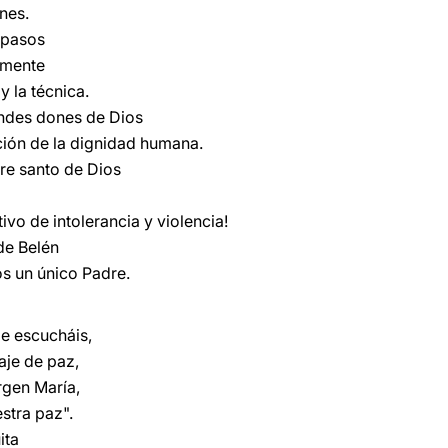
ones.
s pasos
emente
y la técnica.
ndes dones de Dios
ción de la dignidad humana.
bre santo de Dios
vo de intolerancia y violencia!
de Belén
s un único Padre.
e escucháis,
aje de paz,
irgen María,
stra paz".
ita