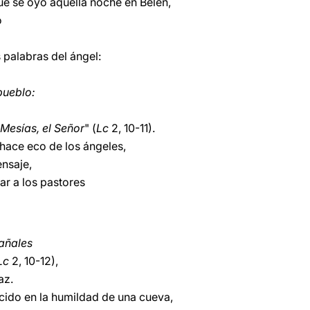
ue se oyó aquella noche en Belén,
o
palabras del ángel:
pueblo:
 Mesías, el Señor
" (
Lc
2, 10-11).
e hace eco de los ángeles,
ensaje,
ar a los pastores
pañales
Lc
2, 10-12),
az.
cido en la humildad de una cueva,