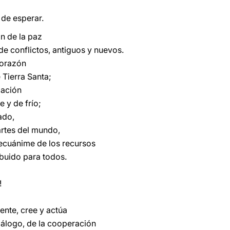
 de esperar.
on de la paz
de conflictos, antiguos y nuevos.
corazón
Tierra Santa;
pación
 y de frío;
ado,
partes del mundo,
 ecuánime de los recursos
ibuido para todos.
!
ente, cree y actúa
diálogo, de la cooperación