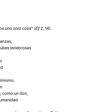
los una sola cosa
" (
Ef
2, 14).
anzas,
ubes tenebrosas
lo
ad
timismo.
én
, como un don,
 humanidad.