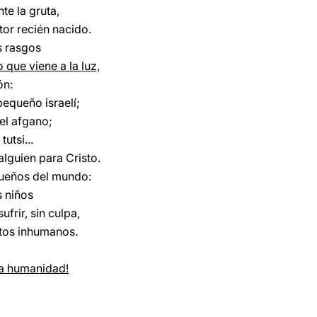
e la gruta,
tor recién nacido.
s rasgos
que viene a la luz,
ón:
pequeño israelí;
el afgano;
tutsi...
alguien para Cristo.
queños del mundo:
 niños
frir, sin culpa,
ctos inhumanos.
la humanidad!