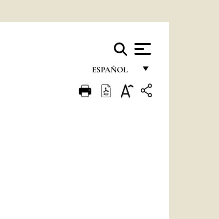
ESPAÑOL
FRANÇAIS
ENGLISH
ITALIANO
PORTUGUÊS
ESPAÑOL
DEUTSCH
POLSKI