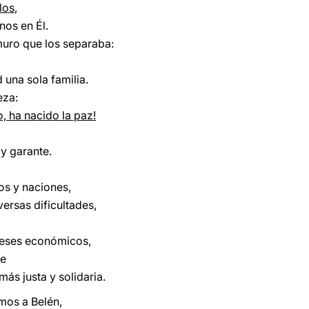
los
,
nos en Él.
muro que los separaba:
 una sola familia.
eza:
, ha nacido la paz!
 y garante.
os y naciones,
versas dificultades,
ereses económicos,
te
ás justa y solidaria.
mos a Belén,