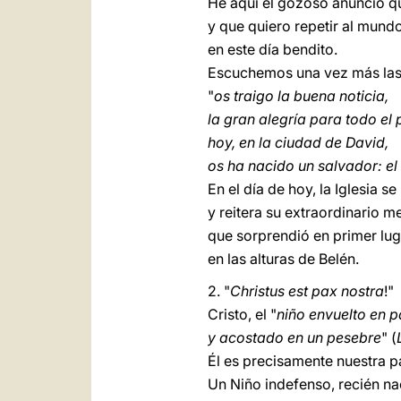
He aquí el gozoso anuncio q
y que quiero repetir al mund
en este día bendito.
Escuchemos una vez más las 
"
os traigo la buena noticia,
la gran alegría para todo el 
hoy, en la ciudad de David,
os ha nacido un salvador: el
En el día de hoy, la Iglesia s
y reitera su extraordinario m
que sorprendió en primer lug
en las alturas de Belén.
2. "
Christus est pax nostra
!"
Cristo, el "
niño envuelto en 
y acostado en un pesebre
" (
Él es precisamente nuestra p
Un Niño indefenso, recién na