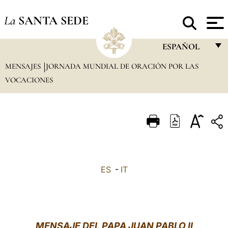
La
SANTA SEDE
ESPAÑOL
MENSAJES
JORNADA MUNDIAL DE ORACIÓN POR LAS
FRANÇAIS
VOCACIONES
ENGLISH
ITALIANO
PORTUGUÊS
ESPAÑOL
DEUTSCH
ES
-
IT
POLSKI
العربيّة
MENSAJE DEL PAPA JUAN PABLO II
中文