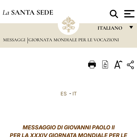
La
SANTA SEDE
ITALIANO
MESSAGGI
GIORNATA MONDIALE PER LE VOCAZIONI
FRANÇAIS
ENGLISH
ITALIANO
PORTUGUÊS
ESPAÑOL
ES
-
IT
DEUTSCH
POLSKI
العربيّة
MESSAGGIO DI GIOVANNI PAOLO II
PER LA XXXIV GIORNATA MONDIALE PER LE
中文