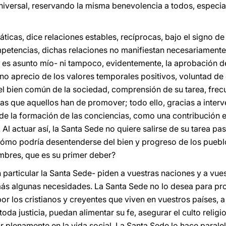
universal, reservando la misma benevolencia a todos, especi
icas, dice relaciones estables, recíprocas, bajo el signo de l
mpetencias, dichas relaciones no manifiestan necesariamente
no es asunto mío- ni tampoco, evidentemente, la aprobación d
sino aprecio de los valores temporales positivos, voluntad d
 bien común de la sociedad, comprensión de su tarea, frecue
s que aquellos han de promover; todo ello, gracias a interv
de la formación de las conciencias, como una contribución esp
 Al actuar así, la Santa Sede no quiere salirse de su tarea pa
 ¿cómo podría desentenderse del bien y progreso de los pueb
ombres, que es su primer deber?
 en particular la Santa Sede- piden a vuestras naciones y a v
ás algunas necesidades. La Santa Sede no lo desea para pr
or los cristianos y creyentes que viven en vuestros países, a
 toda justicia, puedan alimentar su fe, asegurar el culto reli
ar plenamente en la vida social. La Santa Sede lo hace paral