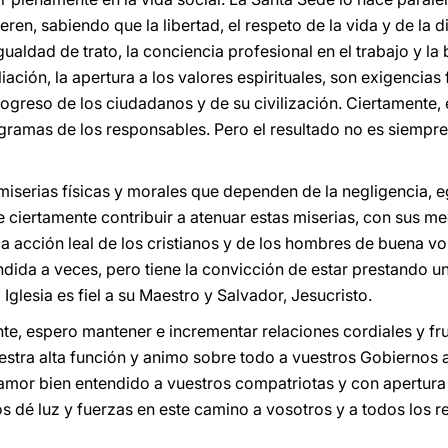
ren, sabiendo que la libertad, el respeto de la vida y de la 
gualdad de trato, la conciencia profesional en el trabajo y la
liación, la apertura a los valores espirituales, son exigencia
ogreso de los ciudadanos y de su civilización. Ciertamente, 
ogramas de los responsables. Pero el resultado no es siempre
iserias físicas y morales que dependen de la negligencia, 
re ciertamente contribuir a atenuar estas miserias, con sus 
la acción leal de los cristianos y de los hombres de buena vol
ida a veces, pero tiene la convicción de estar prestando un 
Iglesia es fiel a su Maestro y Salvador, Jesucristo.
te, espero mantener e incrementar relaciones cordiales y fru
estra alta función y animo sobre todo a vuestros Gobiernos a
on amor bien entendido a vuestros compatriotas y con apertura
os dé luz y fuerzas en este camino a vosotros y a todos los 