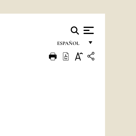
ESPAÑOL
FRANÇAIS
ENGLISH
ITALIANO
PORTUGUÊS
ESPAÑOL
DEUTSCH
POLSKI