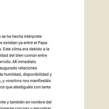
العربيّة
中文
LATINE
se ha hecha intérprete
 existían ya entre el Papa
 Este clima era debido a la
lidad del bien común entre
arrollo. Mi inmediato
naugurado relaciones
e humildad, disponibilidad y
, y vosotros nos manifestáis
s que atestiguáis con tanta
ente y también en nombre del
cionarse con paz y encontrar