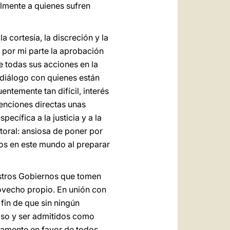
almente a quienes sufren
a cortesía, la discreción y la
 por mi parte la aprobación
e todas sus acciones en la
e diálogo con quienes están
ntemente tan difícil, interés
enciones directas unas
ecífica a la justicia y a la
storal: ansiosa de poner por
los en este mundo al preparar
uestros Gobiernos que tomen
ovecho propio. En unión con
 fin de que sin ningún
gioso y ser admitidos como
elamente en favor de todos