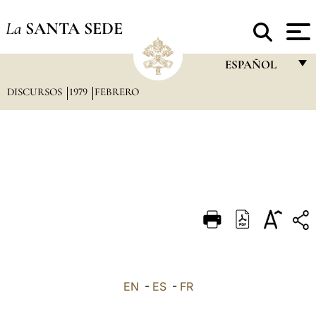
La
SANTA SEDE
ESPAÑOL
DISCURSOS
1979
FEBRERO
FRANÇAIS
ENGLISH
ITALIANO
PORTUGUÊS
ESPAÑOL
DEUTSCH
POLSKI
العربيّة
EN
-
ES
-
FR
中文