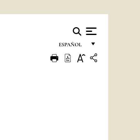
ESPAÑOL
FRANÇAIS
ENGLISH
ITALIANO
PORTUGUÊS
ESPAÑOL
DEUTSCH
POLSKI