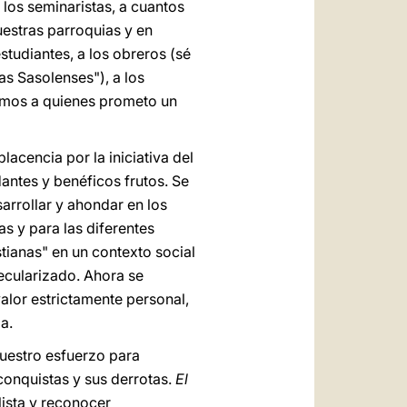
a los seminaristas, a cuantos
uestras parroquias y en
estudiantes, a los obreros (sé
s Sasolenses"), a los
ermos a quienes prometo un
acencia por la iniciativa del
antes y benéficos frutos. Se
sarrollar y ahondar en los
s y para las diferentes
tianas" en un contexto social
secularizado. Ahora se
alor estrictamente personal,
a.
vuestro esfuerzo para
conquistas y sus derrotas.
El
lista y reconocer