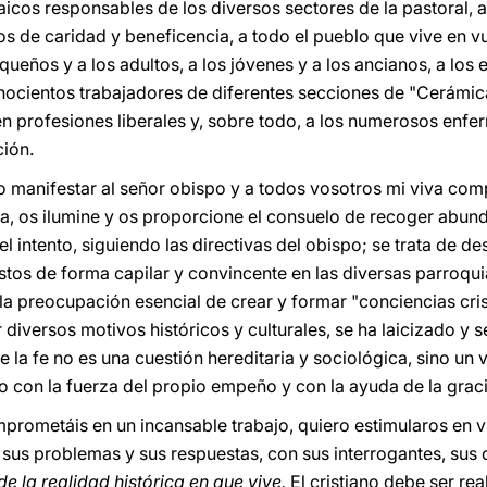
 laicos responsables de los diversos sectores de la pastoral, 
tos de caridad y beneficencia, a todo el pueblo que vive en v
queños y a los adultos, a los jóvenes y a los ancianos, a los 
ocientos trabajadores de diferentes secciones de "Cerámica
cen profesiones liberales y, sobre todo, a los numerosos enf
ción.
manifestar al señor obispo y a todos vosotros mi viva compl
ta, os ilumine y os proporcione el consuelo de recoger abund
l intento, siguiendo las directivas del obispo; se trata de de
tos de forma capilar y convincente en las diversas parroquia
la preocupación esencial de crear y formar "conciencias cris
diversos motivos históricos y culturales, se ha laicizado y 
a fe no es una cuestión hereditaria y sociológica, sino un v
 con la fuerza del propio empeño y con la ayuda de la graci
mprometáis en un incansable trabajo, quiero estimularos en 
sus problemas y sus respuestas, con sus interrogantes, sus 
e la realidad histórica en que vive.
El cristiano debe ser rea