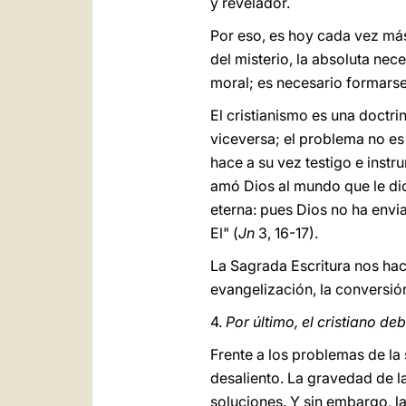
y revelador.
Por eso, es hoy cada vez más
del misterio, la absoluta nec
moral; es necesario formarse 
El cristianismo es una doctr
viceversa; el problema no es
hace a su vez testigo e inst
amó Dios al mundo que le dio 
eterna: pues Dios no ha envi
El" (
Jn
3, 16-17).
La Sagrada Escritura nos hace
evangelización, la conversión
4.
Por último, el cristiano d
Frente a los problemas de la 
desaliento. La gravedad de l
soluciones. Y sin embargo, l