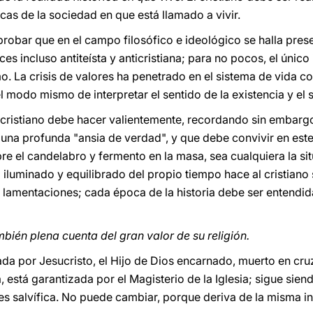
icas de la sociedad en que está llamado a vivir.
mprobar que en el campo filosófico e ideológico se halla pre
ces incluso antiteísta y anticristiana; para no pocos, el único 
o. La crisis de valores ha penetrado en el sistema de vida cot
l modo mismo de interpretar el sentido de la existencia y el s
cristiano debe hacer valientemente, recordando sin embargo
 una profunda "ansia de verdad", y que debe convivir en este
re el candelabro y fermento en la masa, sea cualquiera la si
 iluminado y equilibrado del propio tiempo hace al cristiano
 lamentaciones; cada época de la historia debe ser entendi
bién plena cuenta del gran valor de su religión.
lada por Jesucristo, el Hijo de Dios encarnado, muerto en cruz
a, está garantizada por el Magisterio de la Iglesia; sigue sie
 es salvífica. No puede cambiar, porque deriva de la misma 