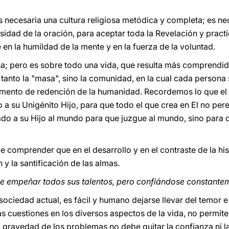
 necesaria una cultura religiosa metódica y completa; es nec
esidad de la oración, para aceptar toda la Revelación y practic
en la humildad de la mente y en la fuerza de la voluntad.
ina; pero es sobre todo una vida, que resulta más comprendid
 tanto la "masa", sino la comunidad, en la cual cada persona 
rumento de redención de la humanidad. Recordemos lo que el
a su Unigénito Hijo, para que todo el que crea en El no pere
ado a su Hijo al mundo para que juzgue al mundo, sino para 
 comprender que en el desarrollo y en el contraste de la hist
 y la santificación de las almas.
ebe empeñar todos sus talentos, pero confiándose constantem
sociedad actual, es fácil y humano dejarse llevar del temor e
as cuestiones en los diversos aspectos de la vida, no permit
a gravedad de los problemas no debe quitar la confianza ni l