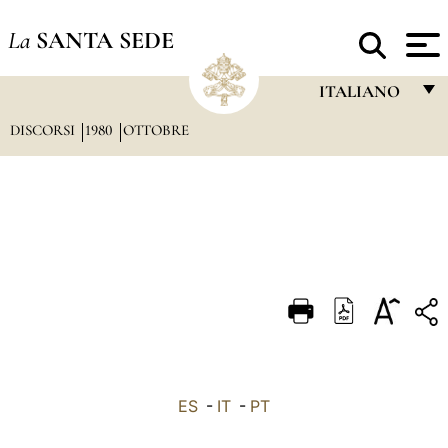
La
SANTA SEDE
ITALIANO
DISCORSI
1980
OTTOBRE
FRANÇAIS
ENGLISH
ITALIANO
PORTUGUÊS
ESPAÑOL
DEUTSCH
POLSKI
العربيّة
ES
-
IT
-
PT
中文