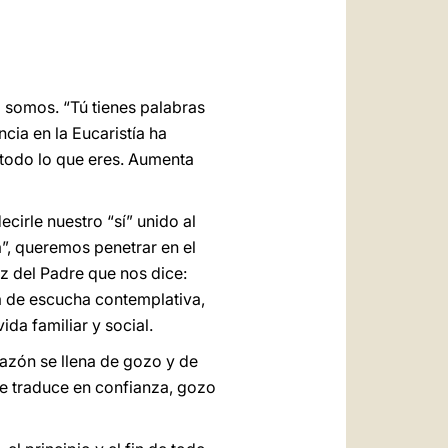
العربيّة
中文
LATINE
 somos. “Tú tienes palabras
cia en la Eucaristía ha
todo lo que eres. Aumenta
cirle nuestro “sí” unido al
a”, queremos penetrar en el
oz del Padre que nos dice:
a de escucha contemplativa,
da familiar y social.
azón se llena de gozo y de
e traduce en confianza, gozo