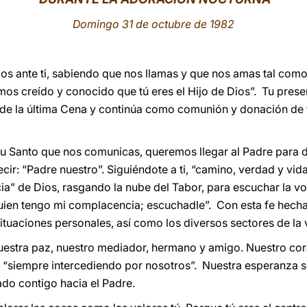
Domingo 31 de octubre de 1982
s ante ti, sabiendo que nos llamas y que nos amas tal como
os creído y conocido que tú eres el Hijo de Dios”. Tu presen
 de la última Cena y continúa como comunión y donación de 
itu Santo que nos comunicas, queremos llegar al Padre para de
ir: “Padre nuestro”. Siguiéndote a ti, “camino, verdad y vid
cia” de Dios, rasgando la nube del Tabor, para escuchar la v
quien tengo mi complacencia; escuchadle”. Con esta fe hech
tuaciones personales, así como los diversos sectores de la vi
uestra paz, nuestro mediador, hermano y amigo. Nuestro cor
s “siempre intercediendo por nosotros”. Nuestra esperanza s
do contigo hacia el Padre.