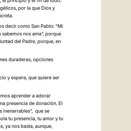
el principio y el fin de todo.
élicos, por la que Dios y
ncreta.
os decir como San Pablo: “Mi
ien sabemos nos ama”, porque
luntad del Padre, porque, en
ones duraderas, opciones
io y espera, que quiere ser
remos aprender a adorar
una presencia de donación. El
s inenarrables”, que se
sola tu presencia, tu amor y tu
as, ya nos basta, aunque,