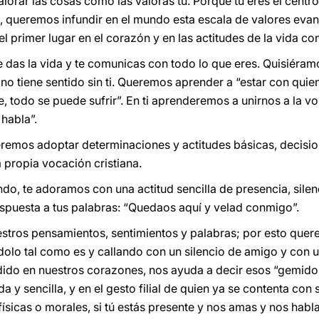
orar las cosas como las valoras tú. Porque tú eres el centro, 
queremos infundir en el mundo esta escala de valores evang
l primer lugar en el corazón y en las actitudes de la vida co
das la vida y te comunicas con todo lo que eres. Quisiéram
a no tiene sentido sin ti. Queremos aprender a “estar con qu
, todo se puede sufrir”. En ti aprenderemos a unirnos a la vo
 habla”.
eremos adoptar determinaciones y actitudes básicas, decisi
propia vocación cristiana.
, te adoramos con una actitud sencilla de presencia, silenc
spuesta a tus palabras: “Quedaos aquí y velad conmigo”.
estros pensamientos, sentimientos y palabras; por esto que
olo tal como es y callando con un silencio de amigo y con 
ndido en nuestros corazones, nos ayuda a decir esos “gemido
 y sencilla, y en el gesto filial de quien ya se contenta con 
ísicas o morales, si tú estás presente y nos amas y nos habl