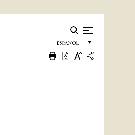
ESPAÑOL
FRANÇAIS
ENGLISH
ITALIANO
PORTUGUÊS
ESPAÑOL
DEUTSCH
POLSKI