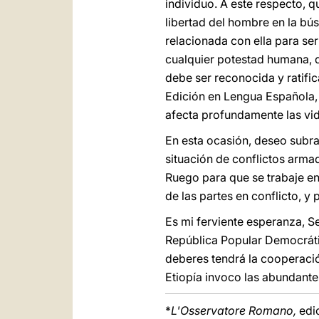
individuo. A este respecto, qu
libertad del hombre en la bú
relacionada con ella para se
cualquier potestad humana, d
debe ser reconocida y ratific
Edición en Lengua Española, 2
afecta profundamente las vid
En esta ocasión, deseo subra
situación de conflictos armad
Ruego para que se trabaje e
de las partes en conflicto, y
Es mi ferviente esperanza, S
República Popular Democrátic
deberes tendrá la cooperació
Etiopía invoco las abundant
*
L'Osservatore Romano,
edi