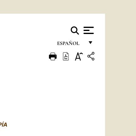
ESPAÑOL
FRANÇAIS
ENGLISH
ITALIANO
PORTUGUÊS
ESPAÑOL
DEUTSCH
PÍA
POLSKI