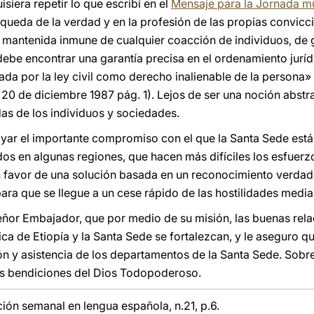
isiera repetir lo que escribí en el
Mensaje para la Jornada mu
squeda de la verdad y en la profesión de las propias convicci
r mantenida inmune de cualquier coacción de individuos, de 
ebe encontrar una garantía precisa en el ordenamiento jurídi
ada por la ley civil como derecho inalienable de la persona» 
0 de diciembre 1987 pág. 1). Lejos de ser una noción abstract
as de los individuos y sociedades.
yar el importante compromiso con el que la Santa Sede está 
os en algunas regiones, que hacen más difíciles los esfuerzo
n favor de una solución basada en un reconocimiento verdad
 para que se llegue a un cese rápido de las hostilidades med
eñor Embajador, que por medio de su misión, las buenas relac
a de Etiopía y la Santa Sede se fortalezcan, y le aseguro q
n y asistencia de los departamentos de la Santa Sede. Sobre
es bendiciones del Dios Todopoderoso.
ción semanal en lengua española, n.21, p.6.