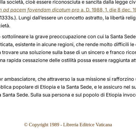
la società, cioè essere riconosciuta e sancita dalla legge civ
em ad pacem fovendam dicatum pro
a. D. 1988, 1, die 8 dec. 
1333s.). Lungi dall’essere un concetto astratto, la libertà reli
cietà.
 sottolineare la grave preoccupazione con cui la Santa Sede 
icata, esistente in alcune regioni, che rende molto difficili l
trovare una soluzione sulla base di un sincero e franco ricon
una rapida cessazione delle ostilità possa essere raggiunta a
r ambasciatore, che attraverso la sua missione si rafforzino
ubblica popolare di Etiopia e la Santa Sede, e le assicuro nel
lla Santa Sede. Sulla sua persona e sul popolo di Etiopia invo
© Copyright 1989 - Libreria Editrice Vaticana