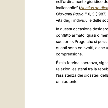
nell’ordinamento giuridico del
inalienabile” (
Nuntius ab di
Giovanni Paolo II
X, 3 [1987] 
vita degli individui e delle so
In questa occasione desidero
conflitto armato, quasi diment
soccorso. Prego che si possa 
quanti sono coinvolti, e che 
comprensione.
É mia fervida speranza, signo
relazioni esistenti tra la rep
l’assistenza dei dicasteri de
onnipotente.