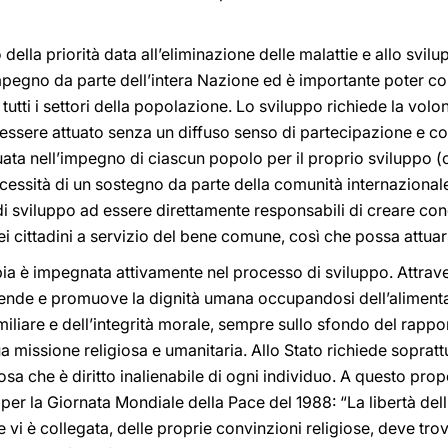
o della priorità data all’eliminazione delle malattie e allo s
pegno da parte dell’intera Nazione ed è importante poter cont
 tutti i settori della popolazione. Lo sviluppo richiede la vol
 essere attuato senza un diffuso senso di partecipazione e c
uata nell’impegno di ciascun popolo per il proprio sviluppo (
cessità di un sostegno da parte della comunità internazionale,
 di sviluppo ad essere direttamente responsabili di creare cond
ti dei cittadini a servizio del bene comune, così che possa attua
pia è impegnata attivamente nel processo di sviluppo. Attrave
ifende e promuove la dignità umana occupandosi dell’alimenta
amiliare e dell’integrità morale, sempre sullo sfondo del rappo
a missione religiosa e umanitaria. Allo Stato richiede sopratt
iosa che è diritto inalienabile di ogni individuo. A questo pro
per la Giornata Mondiale della Pace del 1988: “La libertà dell
e vi è collegata, delle proprie convinzioni religiose, deve tr