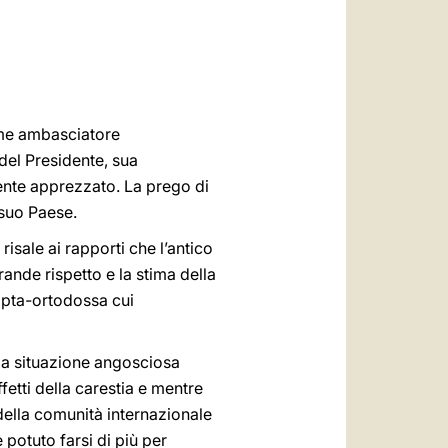
العربيّة
中文
LATINE
ome ambasciatore
 del Presidente, sua
ente apprezzato. La prego di
 suo Paese.
isale ai rapporti che l’antico
rande rispetto e la stima della
opta
-
ortodossa cui
 la situazione angosciosa
ffetti della carestia e mentre
della comunità internazionale
 potuto farsi di più per