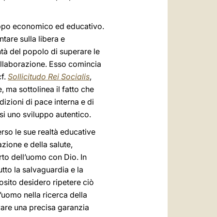
viluppo economico ed educativo.
are sulla libera e
ontà del popolo di superare le
ollaborazione. Esso comincia
cf.
Sollicitudo Rei Socialis
,
 ma sottolinea il fatto che
izioni di pace interna e di
rsi uno sviluppo autentico.
rso le sue realtà educative
zione e della salute,
rto dell’uomo con Dio. In
utto la salvaguardia e la
posito desidero ripetere ciò
’uomo nella ricerca della
ovare una precisa garanzia