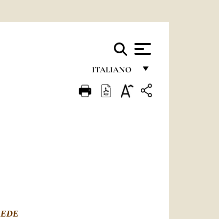
ITALIANO
FRANÇAIS
ENGLISH
ITALIANO
PORTUGUÊS
ESPAÑOL
DEUTSCH
POLSKI
SEDE