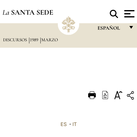
La
SANTA SEDE
ESPAÑOL
DISCURSOS
1989
MARZO
FRANÇAIS
ENGLISH
ITALIANO
PORTUGUÊS
ESPAÑOL
DEUTSCH
POLSKI
العربيّة
ES
-
IT
中文