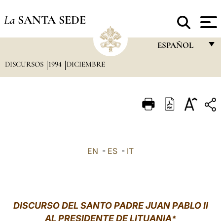
La
SANTA SEDE
ESPAÑOL
DISCURSOS
1994
DICIEMBRE
FRANÇAIS
ENGLISH
ITALIANO
PORTUGUÊS
ESPAÑOL
EN
-
ES
-
IT
DEUTSCH
POLSKI
العربيّة
DISCURSO DEL SANTO PADRE JUAN PABLO II
AL PRESIDENTE DE LITUANIA
中文
*