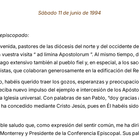
Sábado 11 de junio de 1994
 episcopado:
venida, pastores de las diócesis del norte y del occidente d
 vuestra visita “ ad limina Apostolorum ”. Al mismo tiempo, 
go extensivo también al pueblo fiel y, en especial, a los sac
uistas, que colaboran generosamente en la edificación del Re
o, habéis querido traer los gozos, esperanzas y preocupaci
eciba nuevo impulso del ejemplo e intercesión de los Apóstol
 Iglesia universal. Con palabras de san Pablo, “doy gracias 
s ha concedido mediante Cristo Jesús, pues en Él habéis sido
le saludo que, como expresión del sentir común, me ha di
 Monterrey y Presidente de la Conferencia Episcopal. Sus p