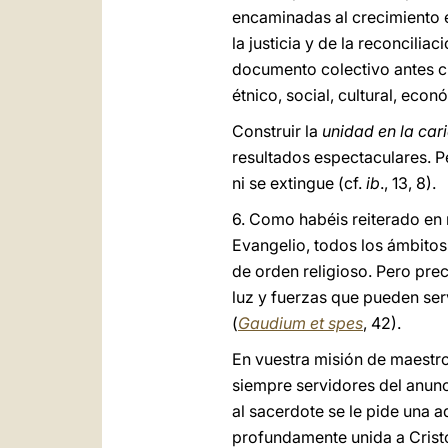
encaminadas al crecimiento e
la justicia y de la reconcili
documento colectivo antes cit
étnico, social, cultural, eco
Construir la
unidad en la car
resultados espectaculares. Pe
ni se extingue (cf.
ib
., 13, 8).
6. Como habéis reiterado en 
Evangelio, todos los ámbitos
de orden religioso. Pero prec
luz y fuerzas que pueden serv
(
Gaudium et spes
, 42).
En vuestra misión de maestro
siempre servidores del anunci
al sacerdote se le pide una a
profundamente unida a Crist