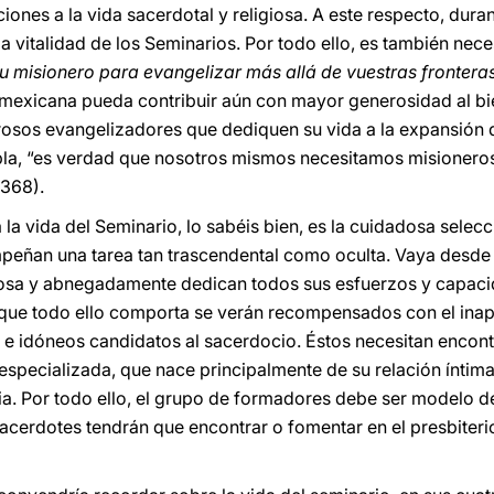
ones a la vida sacerdotal y religiosa. A este respecto, duran
a vitalidad de los Seminarios. Por todo ello, es también nec
tu misionero para evangelizar más allá de vuestras frontera
 mexicana pueda contribuir aún con mayor generosidad al bie
osos evangelizadores que dediquen su vida a la expansión 
la, “es verdad que nosotros mismos necesitamos misionero
. 368).
la vida del Seminario, lo sabéis bien, es la cuidadosa selec
mpeñan una tarea tan trascendental como oculta. Vaya desde
osa y abnegadamente dedican todos sus esfuerzos y capacid
s que todo ello comporta se verán recompensados con el inap
e idóneos candidatos al sacerdocio. Éstos necesitan encont
specializada, que nace principalmente de su relación íntim
ia. Por todo ello, el grupo de formadores debe ser modelo de
sacerdotes tendrán que encontrar o fomentar en el presbiterio