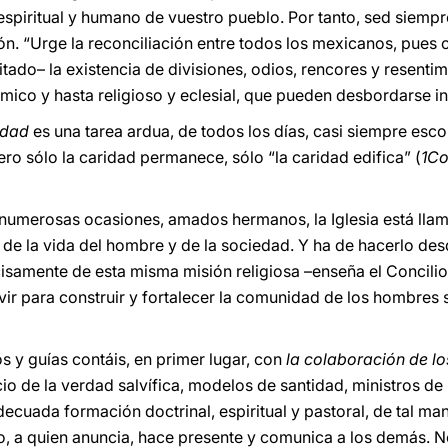
spiritual y humano de vuestro pueblo. Por tanto, sed siempr
ación. “Urge la reconciliación entre todos los mexicanos, pues
ado– la existencia de divisiones, odios, rencores y resentim
nómico y hasta religioso y eclesial, que pueden desbordarse 
idad
es una tarea ardua, de todos los días, casi siempre esc
ro sólo la caridad permanece, sólo “la caridad edifica” (
1C
numerosas ocasiones, amados hermanos, la Iglesia está llama
 de la vida del hombre y de la sociedad. Y ha de hacerlo des
isamente de esta misma misión religiosa –enseña el Concilio 
ir para construir y fortalecer la comunidad de los hombres s
s y guías contáis, en primer lugar, con
la colaboración de lo
o de la verdad salvífica, modelos de santidad, ministros de r
decuada formación doctrinal, espiritual y pastoral, de tal ma
o, a quien anuncia, hace presente y comunica a los demás. N