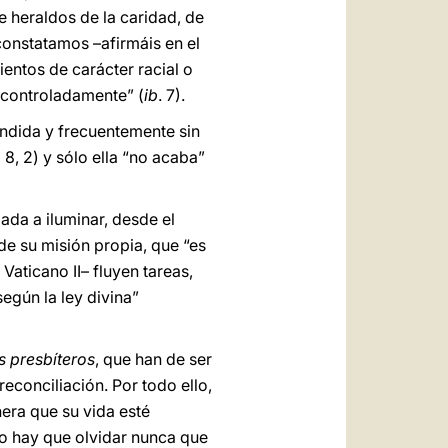
e heraldos de la caridad, de
 constatamos –afirmáis en el
ientos de carácter racial o
incontroladamente” (
ib
. 7).
ondida y frecuentemente sin
o
8, 2) y sólo ella “no acaba”
da a iluminar, desde el
de su misión propia, que “es
Vaticano II– fluyen tareas,
egún la ley divina”
s presbíteros
, que han de ser
econciliación. Por todo ello,
nera que su vida esté
o hay que olvidar nunca que