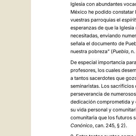
Iglesia con abundantes vocaci
México he podido constatar l
vuestras parroquias el
espíri
esperanzas de que la Iglesia
necesitadas, enviando numer
señala el documento de Pueb
nuestra pobreza” (
Puebla
, n
De especial importancia para 
profesores, los cuales dese
a tantos sacerdotes que goz
seminaristas. Los sacrificio
perseverancia de numerosos 
dedicación comprometida y e
su vida personal y comunitar
comunitaria que los futuros 
Canónico
, can. 245, § 2).