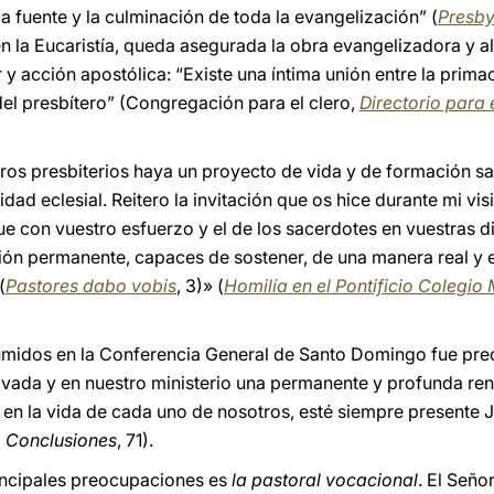
a fuente y la culminación de toda la evangelización” (
Presby
en la Eucaristía, queda asegurada la obra evangelizadora y al
 y acción apostólica: “Existe una íntima unión entre la primac
del presbítero” (Congregación para el clero,
Directorio para e
tros presbiterios haya un proyecto de vida y de formación sa
ad eclesial. Reitero la invitación que os hice durante mi visi
 con vuestro esfuerzo y el de los sacerdotes en vuestras di
n permanente, capaces de sostener, de una manera real y efi
(
Pastores dabo vobis
, 3)» (
Homilía en el Pontificio Colegio
idos en la Conferencia General de Santo Domingo fue prec
privada y en nuestro ministerio una permanente y profunda re
y en la vida de cada uno de nosotros, esté siempre presente Je
,
Conclusiones
, 71).
rincipales preocupaciones es
la pastoral vocacional
. El Seño