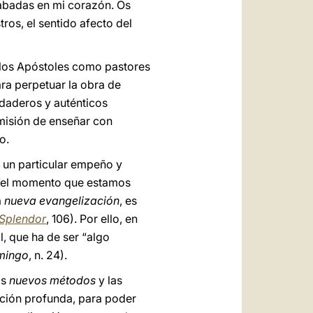
rabadas en mi corazón. Os
ros, el sentido afecto del
a los Apóstoles como pastores
ra perpetuar la obra de
erdaderos y auténticos
a misión de enseñar con
o.
s un particular empeño y
 “el momento que estamos
a
nueva evangelización
, es
 Splendor
, 106). Por ello, en
l, que ha de ser “algo
mingo
, n. 24).
os
nuevos métodos
y las
ación profunda, para poder