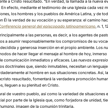
nte a Cristo resucitado. “En verdad, la llamada a la nueva e
. En efecto, mediante el testimonio de una Iglesia cada vez m
iones, los hombres y los pueblos de América Latina, y de to
en Él la verdad de su vocación y su esperanza: el camino h
 Conferencia general del episcopado latinoamericano
, n. 1,
rincipalmente a las personas, es decir, a los agentes de past
dos a asumir responsablemente los compromisos de su vocaci
 decidida y generosa inserción en el propio ambiente. Los
nu
modos de hacer llegar el mensaje al hombre de hoy, inmerso
 de comunicación inmediatos y eficaces. Las
nuevas expresi
os doctrinales que, siendo inmutables, necesitan un lenguaj
daderamente al hombre en sus situaciones concretas. Así, l
ucristo resucitado, fomentará la verdadera promoción human
s, lleguen a su plenitud en Cristo.
ltural de vuestro pueblo, así como la variedad de situaciones 
al por parte de la Iglesia que, como forjadora de unidad, ti
a humana
, imagen de la comunión trinitaria.