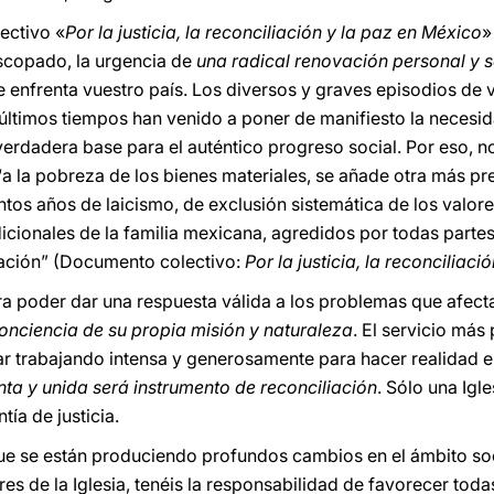
ectivo «
Por la justicia, la reconciliación y la paz en México
»
scopado, la urgencia de
una radical renovación personal y s
enfrenta vuestro país. Los diversos y graves episodios de 
últimos tiempos han venido a poner de manifiesto la necesida
 verdadera base para el auténtico progreso social. Por eso, 
a la pobreza de los bienes materiales, se añade otra más pre
ntos años de laicismo, de exclusión sistemática de los valore
cionales de la familia mexicana, agredidos por todas partes, 
ción” (Documento colectivo:
Por la justicia, la reconciliac
para poder dar una respuesta válida a los problemas que afec
conciencia de su propia misión y naturaleza
. El servicio más
ar trabajando intensa y generosamente para hacer realidad en 
nta y unida será instrumento de reconciliación
. Sólo una Igl
tía de justicia.
ue se están produciendo profundos cambios en el ámbito soc
es de la Iglesia, tenéis la responsabilidad de favorecer todas