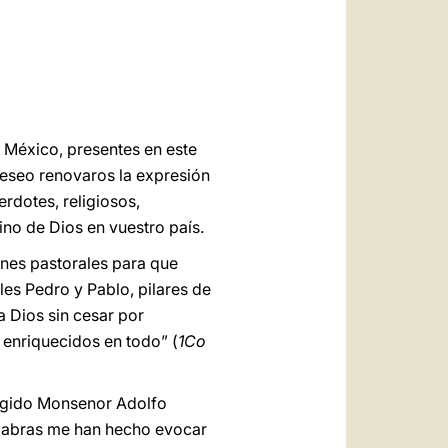
العربيّة
中文
LATINE
e México, presentes en este
deseo renovaros la expresión
erdotes, religiosos,
ino de Dios en vuestro país.
ones pastorales para que
es Pedro y Pablo, pilares de
a Dios sin cesar por
 enriquecidos en todo” (
1Co
rigido Monsenor Adolfo
alabras me han hecho evocar