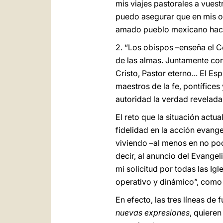
mis viajes pastorales a vues
puedo asegurar que en mis or
amado pueblo mexicano haci
2. “Los obispos –enseña el C
de las almas. Juntamente con
Cristo, Pastor eterno... El E
maestros de la fe, pontífices 
autoridad la verdad revelada 
El reto que la situación actu
fidelidad en la acción evang
viviendo –al menos en no poc
decir, al anuncio del Evange
mi solicitud por todas las Ig
operativo y dinámico”, como
En efecto, las tres líneas de 
nuevas expresiones
, quiere