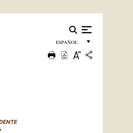
ESPAÑOL
FRANÇAIS
ENGLISH
ITALIANO
PORTUGUÊS
ESPAÑOL
DEUTSCH
IDENTE
POLSKI
»