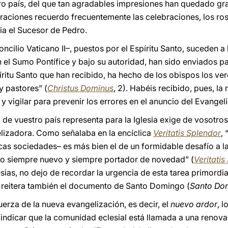
tro país, del que tan agradables impresiones han quedado g
aciones recuerdo frecuentemente las celebraciones, los rost
a el Sucesor de Pedro.
oncilio Vaticano II–, puestos por el Espíritu Santo, suceden 
 el Sumo Pontífice y bajo su autoridad, han sido enviados pa
spíritu Santo que han recibido, ha hecho de los obispos los v
y pastores” (
Christus Dominus
, 2). Habéis recibido, pues, l
y vigilar para prevenir los errores en el anuncio del Evangeli
al de vuestro país representa para la Iglesia exige de vosotro
elizadora. Como señalaba en la encíclica
Veritatis Splendor
,
as sociedades– es más bien el de un formidable desafío a l
lio siempre nuevo y siempre portador de novedad” (
Veritatis
lesias, no dejo de recordar la urgencia de esta tarea primordia
 reitera también el documento de Santo Domingo (
Santo Do
fuerza de la nueva evangelización, es decir, el
nuevo ardor
, l
n indicar que la comunidad eclesial está llamada a una renov