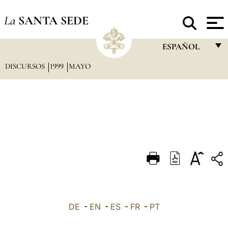
La
SANTA SEDE
ESPAÑOL
DISCURSOS
1999
MAYO
FRANÇAIS
ENGLISH
ITALIANO
PORTUGUÊS
ESPAÑOL
DEUTSCH
POLSKI
العربيّة
DE
-
EN
-
ES
-
FR
-
PT
中文