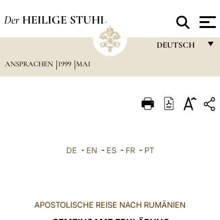
Der
HEILIGE STUHL
DEUTSCH
ANSPRACHEN
1999
MAI
FRANÇAIS
ENGLISH
ITALIANO
PORTUGUÊS
ESPAÑOL
DE
-
EN
-
ES
-
FR
-
PT
DEUTSCH
POLSKI
العربيّة
APOSTOLISCHE REISE NACH RUMÄNIEN
中文