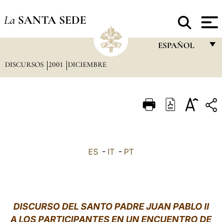
La
SANTA SEDE
ESPAÑOL
DISCURSOS
2001
DICIEMBRE
FRANÇAIS
ENGLISH
ITALIANO
PORTUGUÊS
ESPAÑOL
ES
-
IT
-
PT
DEUTSCH
POLSKI
العربيّة
DISCURSO DEL SANTO PADRE JUAN PABLO II
A LOS PARTICIPANTES EN UN ENCUENTRO DE
中文