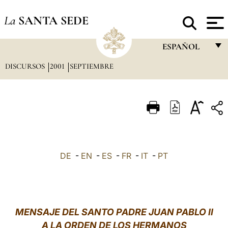
La
SANTA SEDE
ESPAÑOL
DISCURSOS
2001
SEPTIEMBRE
FRANÇAIS
ENGLISH
ITALIANO
PORTUGUÊS
ESPAÑOL
DE
-
EN
-
ES
-
FR
-
IT
-
PT
DEUTSCH
POLSKI
العربيّة
MENSAJE DEL SANTO PADRE JUAN PABLO II
A LA ORDEN DE LOS HERMANOS
中文