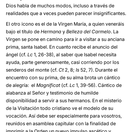
Dios habla de muchos modos, incluso a través de
realidades que a veces pueden parecer insignificantes.
El otro icono es el de la Virgen María, a quien veneráis
bajo el título de
Hermana
y
Belleza del Carmelo
. La
Virgen se pone en camino para ir a visitar a su anciana
prima, santa Isabel. En cuanto recibe el anuncio del
ángel (cf.
Lc
1, 26-38), al saber que Isabel necesita
ayuda, parte generosamente, casi corriendo por los
senderos del monte (cf.
Ct
2, 8;
Is
52, 7). Durante el
encuentro con su prima, de su alma brota un cántico
de alegría: el
Magníficat
(cf.
Lc
1, 39-56). Cántico de
alabanza al Señor y testimonio de humilde
disponibilidad a servir a sus hermanos. En el misterio
de la Visitación todo cristiano ve el modelo de su
vocación. Así debe ser especialmente para vosotros,
reunidos en asamblea capitular con la finalidad de
imprimir a la Orden un nuevo impulso ascético y