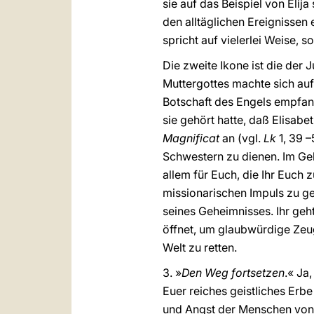
sie auf das Beispiel von Eli
den alltäglichen Ereignissen 
spricht auf vielerlei Weise,
Die zweite Ikone ist die der J
Muttergottes machte sich auf
Botschaft des Engels empfan
sie gehört hatte, daß Elisabe
Magnificat
an (vgl.
Lk
1, 39 –
Schwestern zu dienen. Im Geh
allem für Euch, die Ihr Euc
missionarischen Impuls zu ge
seines Geheimnisses. Ihr geh
öffnet, um glaubwürdige Zeu
Welt zu retten.
3. »
Den Weg fortsetzen
.« Ja,
Euer reiches geistliches Erb
und Angst der Menschen von 