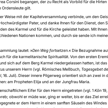
ea Corsini begangen, der zu Recht als Vorbild für die Hirten
 Ordensleute gilt.
her Weise mit der Kapitelversammlung verbinde, um den Geist
 Hochwürdigster Pater, und danke Ihnen für den Dienst, den S
den des Karmel und für die Kirche geleistet haben. Mit Ihnen
rschiedenen Nationen kommen, und durch sie sende ich meine
sammlung lautet: »
Den Weg fortsetzen
.« Die Bezugnahme auf
sch für die karmelitanische Spiritualität. Von den ersten Erem
nd sich auf dem Berg Karmel niedergelassen hatten, ist das
istus unserem Herrn (vgl. Römisches Meßbuch,
Tagesgebet de
l
, 16. Juli). Dieser innere Pilgerweg orientiert sich an zwei in
onen: am Propheten Elija und an der Jungfrau Maria.
denschaftlichem Eifer für den Herrn eingetreten (vgl. 1
Kön
19,
b; obwohl er müde war, ging er weiter, bis er das Ziel errei
gegnete er dem Herrn in einem sanften Säuseln des Windes (