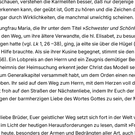
ja schauen, verstehen die Karmeliten besser, daß nur derjeni
erkennen kann, der geübt ist, Gott zu hören und die Zeichen d
 sogar durch Wirklichkeiten, die manchmal unwichtig scheinen.
ungfrau Maria, die Ihr unter dem Titel »
Schwester und Schönh
 den Weg, um ihre ältere Verwandte, die hl. Elisabet, zu bes
gen hatte (vgl.
Lk
1, 26 –38), ging, ja eilte sie über die Hügel 
t Hilfe brauchte. Als sie ihrer Kusine begegnet, stimmt sie 
56). Ein Lobpreis an den Herrn und ein Zeugnis demütiger Be
eimnis der Heimsuchung erkennt jeder Christ das Modell sei
h zum Generalkapitel versammelt habt, um dem Orden einen n
ben. Ihr seid auf dem Weg zum Herrn, mit dem Herzen voll d
t froh auf den Straßen der Nächstenliebe, indem Ihr Euch de
gen der barmherzigen Liebe des Wortes Gottes zu sein, der
 liebe Brüder, Euer geistlicher Weg setzt sich fort in der Welt 
e im Licht der heutigen Herausforderungen zu lesen, damit »
heute, besonders der Armen und Bedrängten aller Art, auch