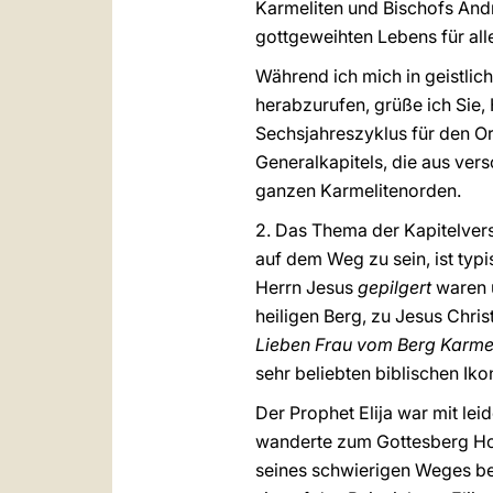
Karmeliten und Bischofs Andr
gottgeweihten Lebens für alle
Während ich mich in geistlic
herabzurufen, grüße ich Sie,
Sechsjahreszyklus für den Or
Generalkapitels, die aus ve
ganzen Karmelitenorden.
2. Das Thema der Kapitelver
auf dem Weg zu sein, ist typi
Herrn Jesus
gepilgert
waren u
heiligen Berg, zu Jesus Chr
Lieben Frau vom Berg Karme
sehr beliebten biblischen Ik
Der Prophet Elija war mit lei
wanderte zum Gottesberg Hore
seines schwierigen Weges be