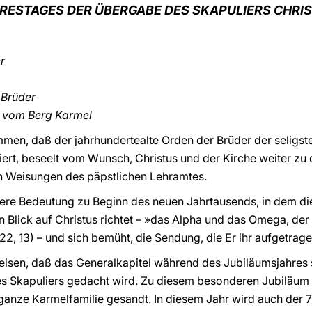
RESTAGES DER ÜBERGABE DES SKAPULIERS CHRI
er
 Brüder
a vom Berg Karmel
mmen, daß der jahrhundertealte Orden der Brüder der seligs
iert, beseelt vom Wunsch, Christus und der Kirche weiter zu 
n Weisungen des päpstlichen Lehramtes.
ere Bedeutung zu Beginn des neuen Jahrtausends, in dem die 
 Blick auf Christus richtet – »das Alpha und das Omega, der 
22, 13) – und sich bemüht, die Sendung, die Er ihr aufgetragen
isen, daß das Generalkapitel während des Jubiläumsjahres st
 Skapuliers gedacht wird. Zu diesem besonderen Jubiläum 
 ganze Karmelfamilie gesandt. In diesem Jahr wird auch der