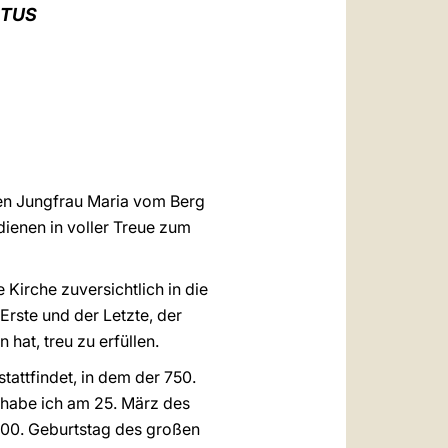
العربيّة
STUS
中文
LATINE
ten Jungfrau Maria vom Berg
dienen in voller Treue zum
Kirche zuversichtlich in die
Erste und der Letzte, der
 hat, treu zu erfüllen.
attfindet, in dem der 750.
habe ich am 25. März des
 700. Geburtstag des großen