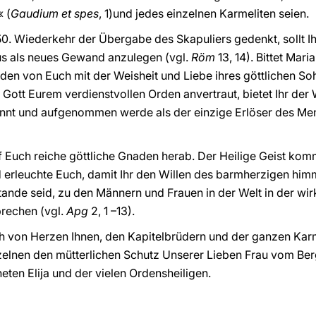
« (
Gaudium et spes
, 1)und jedes einzelnen Karmeliten seien.
750. Wiederkehr der Übergabe des Skapuliers gedenkt, sollt 
us als neues Gewand anzulegen (vgl.
Röm
13, 14). Bittet Maria
jeden von Euch mit der Weisheit und Liebe ihres göttlichen S
Gott Eurem verdienstvollen Orden anvertraut, bietet Ihr der 
annt und aufgenommen werde als der einzige Erlöser des Men
f Euch reiche göttliche Gnaden herab. Der Heilige Geist kom
 erleuchte Euch, damit Ihr den Willen des barmherzigen him
ande seid, zu den Männern und Frauen in der Welt in der wi
rechen (vgl.
Apg
2, 1 –13).
ich von Herzen Ihnen, den Kapitelbrüdern und der ganzen Kar
inzelnen den mütterlichen Schutz Unserer Lieben Frau vom B
eten Elija und der vielen Ordensheiligen.