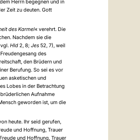
ge dem Herrn begegnen und in
er Zeit zu deuten. Gott
eit des Karmel
« verehrt. Die
uchen. Nachdem sie die
(vgl.
Hld
2, 8;
Jes
52, 7), weil
den Freudengesang des
reitschaft, den Brüdern und
ner Berufung. So sei es vor
euen asketischen und
es Lobes in der Betrachtung
r brüderlichen Aufnahme
 Mensch geworden ist, um die
von heute. Ihr seid gerufen,
Freude und Hoffnung, Trauer
 Freude und Hoffnung, Trauer