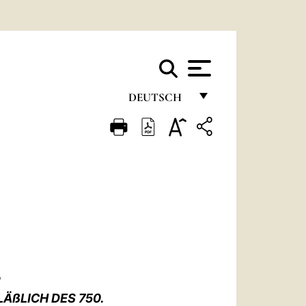
DEUTSCH
FRANÇAIS
ENGLISH
ITALIANO
PORTUGUÊS
ESPAÑOL
DEUTSCH
R
POLSKI
ÄßLICH DES 750.