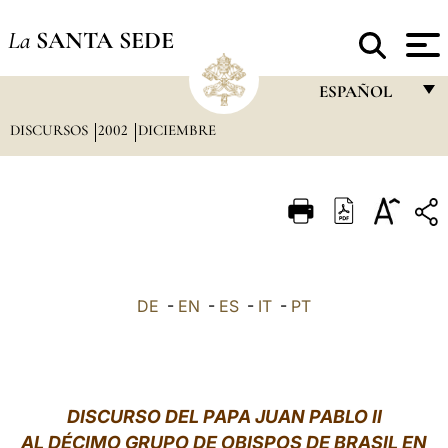
La
SANTA SEDE
ESPAÑOL
DISCURSOS
2002
DICIEMBRE
FRANÇAIS
ENGLISH
ITALIANO
PORTUGUÊS
ESPAÑOL
DE
-
EN
-
ES
-
IT
-
PT
DEUTSCH
POLSKI
العربيّة
DISCURSO DEL PAPA JUAN PABLO II
AL DÉCIMO GRUPO DE OBISPOS DE BRASIL EN
中文