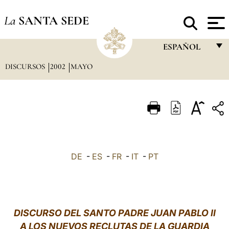
La
SANTA SEDE
ESPAÑOL
DISCURSOS
2002
MAYO
FRANÇAIS
ENGLISH
ITALIANO
PORTUGUÊS
ESPAÑOL
DE
-
ES
-
FR
-
IT
-
PT
DEUTSCH
POLSKI
العربيّة
DISCURSO DEL SANTO PADRE JUAN PABLO II
A LOS NUEVOS RECLUTAS DE LA GUARDIA
中文