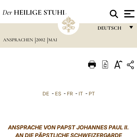
Der
HEILIGE STUHL
DEUTSCH
ANSPRACHEN
2002
MAI
FRANÇAIS
ENGLISH
ITALIANO
PORTUGUÊS
ESPAÑOL
DE
-
ES
-
FR
-
IT
-
PT
DEUTSCH
POLSKI
العربيّة
ANSPRACHE VON PAPST JOHANNES PAUL II.
AN DIE PÄPSTLICHE SCHWEIZERGARDE
中文