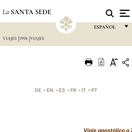
La
SANTA SEDE
ESPAÑOL
VIAJES
1994
VIAJES
FRANÇAIS
ENGLISH
ITALIANO
PORTUGUÊS
ESPAÑOL
DE
-
EN
-
ES
-
FR
-
IT
-
PT
DEUTSCH
POLSKI
العربيّة
Viaje apostólico a
中文