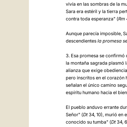
vivía en las sombras de la mue
Sara era estéril y la tierra pe
contra toda esperanza" (
Rm
4
Aunque parecía imposible, Sa
descendientes
la promesa se 
3. Esa promesa se confirmó
la montaña sagrada plasmó l
alianza que exige obediencia
pero inscritos en el corazón
señalan el único camino segu
espíritu humano hacia el bien
El pueblo anduvo errante dura
Señor" (
Dt
34, 10), murió en e
conocido su tumba" (
Dt
34, 6