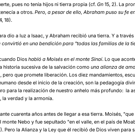
rte, pues no tenía hijos ni tierra propia (cf.
Gn
15, 2). La pr
rtenecía a otros.
Pero, a pesar de ello, Abraham puso su fe e
, 18).
ra dio a luz a Isaac, y Abraham recibió una tierra. Y a travé
convirtió en una bendición para "todas las familias de la ti
 cuando Dios
habló a Moisés en el monte Sinaí
. Lo que acont
a historia sucesiva de la salvación como
una alianza de amo
, pero que promete liberación. Los diez mandamientos, escul
 humano desde el inicio de la creación, son la pedagogía div
ro para la realización de nuestro anhelo más profundo: la as
, la verdad y la armonía.
nte cuarenta años antes de llegar a esa tierra. Moisés, "que
l monte Nebo y fue sepultado "en el valle, en el país de Moab
). Pero la Alianza y la Ley que él recibió de Dios viven para 