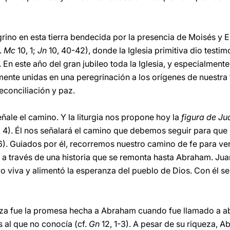
rino en esta tierra bendecida por la presencia de Moisés y 
.
Mc
10, 1;
Jn
10, 40-42), donde la Iglesia primitiva dio testim
En este año del gran jubileo toda la Iglesia, y especialment
lmente unidas en una peregrinación a los orígenes de nuestra
econciliación y paz.
ale el camino. Y la liturgia nos propone hoy la
figura de Ju
 4). Él nos señalará el camino que debemos seguir para que 
6). Guiados por él, recorremos nuestro camino de fe para v
a través de una historia que se remonta hasta Abraham. Juan 
 viva y alimentó la esperanza del pueblo de Dios. Con él se 
anza fue la promesa hecha a Abraham cuando fue llamado a a
s al que no conocía (cf.
Gn
12, 1-3). A pesar de su riqueza, 