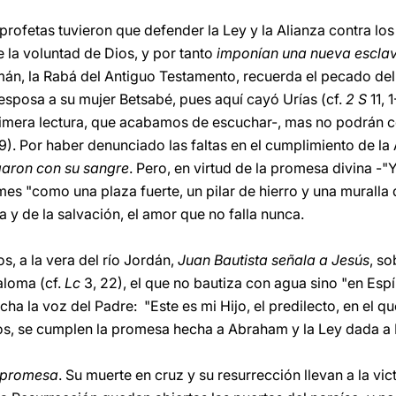
 profetas tuvieron que defender la Ley y la Alianza contra lo
la voluntad de Dios, y por tanto
imponían una nueva esclav
n, la Rabá del Antiguo Testamento, recuerda el pecado del 
esposa a su mujer Betsabé, pues aquí cayó Urías (cf.
2 S
11, 
rimera lectura, que acabamos de escuchar-, mas no podrán c
19). Por haber denunciado las faltas en el cumplimiento de la
aron con su sangre
. Pero, en virtud de la promesa divina -
mes "como una plaza fuerte, un pilar de hierro y una muralla 
 y de la salvación, el amor que no falla nunca.
os, a la vera del río Jordán,
Juan Bautista señala a Jesús
, so
aloma (cf.
Lc
3, 22), el que no bautiza con agua sino "en Espí
cha la voz del Padre: "Este es mi Hijo, el predilecto, en el
 Dios, se cumplen la promesa hecha a Abraham y la Ley dada a
a promesa
. Su muerte en cruz y su resurrección llevan a la vict