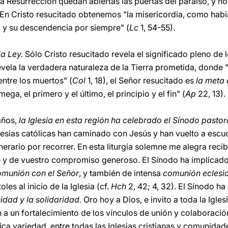
 la Resurrección quedan abiertas las puertas del paraíso, y
a. En Cristo resucitado obtenemos "la misericordia, como hab
 y su descendencia por siempre" (
Lc
1, 54-55).
la Ley.
Sólo Cristo resucitado revela el significado pleno de 
revela la verdadera naturaleza de la Tierra prometida, donde 
entre los muertos" (
Col
1, 18), el Señor resucitado es
la meta 
omega, el primero y el último, el principio y el fin" (
Ap
22, 13).
años,
la Iglesia en esta región ha celebrado el Sínodo pastora
glesias católicas han caminado con Jesús y han vuelto a escu
tinerario por recorrer. En esta liturgia solemne me alegra reci
e y de vuestro compromiso generoso. El Sínodo ha implicado
omunión con el Señor
, y también de intensa
comunión eclesia
les al inicio de la Iglesia (cf.
Hch
2, 42; 4, 32). El Sínodo h
nidad y la solidaridad.
Oro hoy a Dios, e invito a toda la Igle
en a un fortalecimiento de los vínculos de unión y colaboraci
ica variedad, entre todas las Iglesias cristianas y comunidade