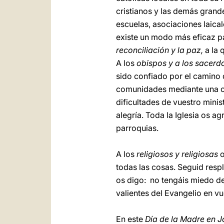
cristianos y las demás grande
escuelas, asociaciones laica
existe un modo más eficaz pa
reconciliación y la paz,
a la 
A los
obispos y a los sacerd
sido confiado por el camino q
comunidades mediante una col
dificultades de vuestro minist
alegría. Toda la Iglesia os a
parroquias.
A los
religiosos y religiosas
o
todas las cosas. Seguid resp
os digo: no tengáis miedo de 
valientes del Evangelio en vu
En este
Día de la Madre en J