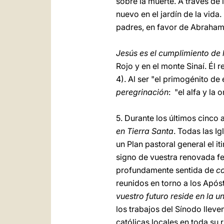
sobre la muerte. A través de
nuevo en el jardín de la vid
padres, en favor de Abraham
Jesús es el cumplimiento de 
Rojo y en el monte Sinaí. Él 
4). Al ser "el primogénito de 
peregrinación
: "el alfa y la 
5. Durante los últimos cinco 
en Tierra Santa
. Todas las I
un Plan pastoral general el i
signo de vuestra renovada f
profundamente sentida de
c
reunidos en torno a los Apósto
vuestro futuro reside en la u
los trabajos del Sínodo llev
católicas locales en toda su r