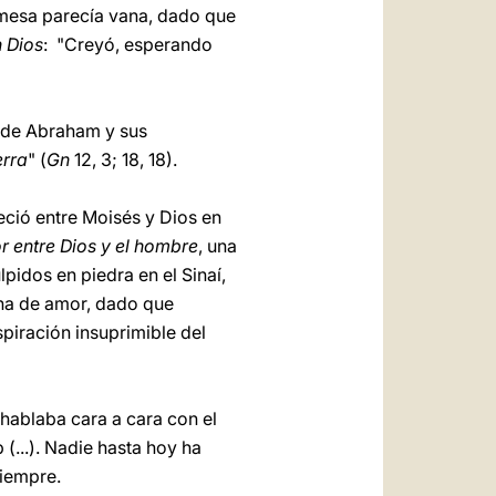
omesa parecía vana, dado que
n Dios
: "Creyó, esperando
s de Abraham y sus
erra
" (
Gn
12, 3; 18, 18).
eció entre Moisés y Dios en
r entre Dios y el hombre
, una
pidos en piedra en el Sinaí,
ina de amor, dado que
piración insuprimible del
 hablaba cara a cara con el
 (...). Nadie hasta hoy ha
siempre.