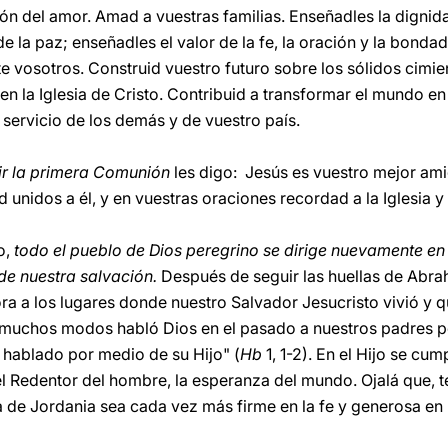
ción del amor. Amad a vuestras familias. Enseñadles la digni
e la paz; enseñadles el valor de la fe, la oración y la bonda
e vosotros. Construid vuestro futuro sobre los sólidos cimie
 la Iglesia de Cristo. Contribuid a transformar el mundo en
servicio de los demás y de vuestro país.
bir la primera Comunión
les digo: Jesús es vuestro mejor ami
unidos a él, y en vuestras oraciones recordad a la Iglesia y 
o,
todo el pueblo de Dios peregrino se dirige nuevamente en e
 de nuestra salvación.
Después de seguir las huellas de Abra
ra a los lugares donde nuestro Salvador Jesucristo vivió y q
 muchos modos habló Dios en el pasado a nuestros padres po
 hablado por medio de su Hijo" (
Hb
1, 1-2). En el Hijo se cu
el Redentor del hombre, la esperanza del mundo. Ojalá que, 
a de Jordania sea cada vez más firme en la fe y generosa en 