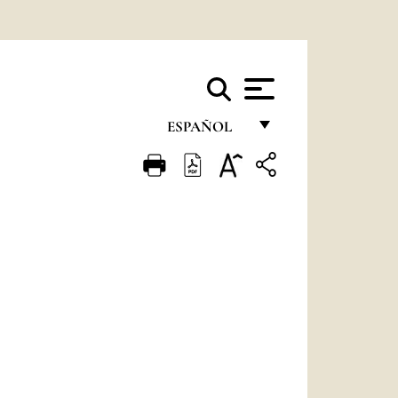
ESPAÑOL
FRANÇAIS
ENGLISH
ITALIANO
PORTUGUÊS
ESPAÑOL
DEUTSCH
POLSKI