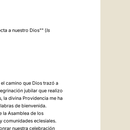
العربيّة
中文
LATINE
cta a nuestro Dios"" (
Is
n el camino que Dios trazó a
egrinación jubilar que realizo
s, la divina Providencia me ha
alabras de bienvenida.
e la Asamblea de los
s y comunidades eclesiales.
honrar nuestra celebración