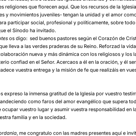
s religiones que florecen aquí. Que los recursos de la Iglesia
les y movimientos juveniles- tengan la unidad y el amor com
ra participar social, profesional y políticamente, sobre tod
que el Sínodo ha invitado.
otes
os digo: sed buenos pastores según el Corazón de Crist
ue lleva a las verdes praderas de su Reino. Reforzad la vida
aboración nueva y más dinámica con los religiosos y los la
erio confiad en el Señor. Acercaos a él en la oración, y él se
gradece vuestra entrega y la misión de fe que realizáis en vue
s expreso la inmensa gratitud de la Iglesia por vuestro test
landeciendo como faros del amor evangélico que supera toda
ocupar vuestro lugar y asumir vuestra responsabilidad en la 
estra familia y en la sociedad.
ordania
, me congratulo con las madres presentes aquí e invi