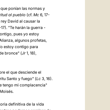
s que ponían las normas y
itud al pueblo
(cf.
Mc
6, 17-
rey David al causar la
1-17). "Te harán la guerra -
ontigo, pues yo estoy
 Alianza, algunos profetas,
"Yo estoy contigo para
de bronce" (
Jr
1, 18),
bre el que desciende el
ritu Santo y fuego" (
Lc
3, 16).
 que tengo mi complacencia"
 Moisés.
oria definitiva de la vida