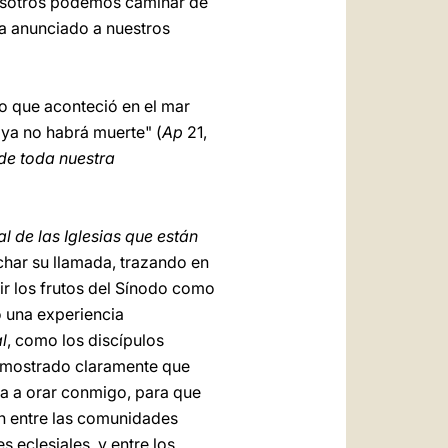
 nosotros podemos caminar de
ía anunciado a nuestros
lo que aconteció en el mar
"ya no habrá muerte" (
Ap
21,
de toda nuestra
l de las Iglesias que están
char su llamada, trazando en
bir los frutos del Sínodo como
 una experiencia
l
, como los discípulos
a mostrado claramente que
sia a orar conmigo, para que
ón entre las comunidades
s eclesiales, y entre los