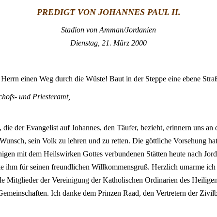
PREDIGT VON JOHANNES PAUL II.
Stadion von Amman/Jordanien
Dienstag, 21. März 2000
Herrn einen Weg durch die Wüste! Baut in der Steppe eine ebene Straß
schofs- und Priesteramt,
, die der Evangelist auf Johannes, den Täufer, bezieht, erinnern uns an
Wunsch, sein Volk zu lehren und zu retten. Die göttliche Vorsehung ha
nigen mit dem Heilswirken Gottes verbundenen Stätten heute nach Jord
e ihm für seinen freundlichen Willkommensgruß. Herzlich umarme ich 
 Mitglieder der Vereinigung der Katholischen Ordinarien des Heiligen
emeinschaften. Ich danke dem Prinzen Raad, den Vertretern der Zivilb