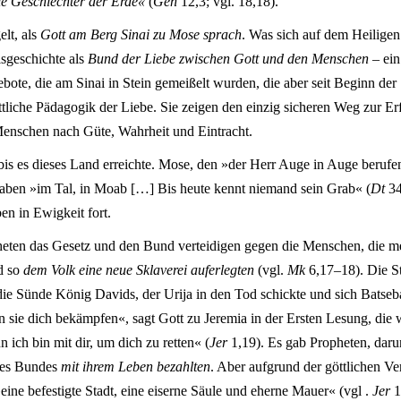
le Geschlechter der Erde«
(
Gen
12,3; vgl. 18,18).
lt, als
Gott am Berg Sinai zu Mose sprach
. Was sich auf dem Heilige
lsgeschichte als
Bund der Liebe zwischen Gott und den Menschen
– ein
bote, die am Sinai in Stein gemeißelt wurden, die aber seit Beginn d
ttliche Pädagogik der Liebe. Sie zeigen den einzig sicheren Weg zur Erf
enschen nach Güte, Wahrheit und Eintracht.
bis es dieses Land erreichte. Mose, den »der Herr Auge in Auge berufen
aben »im Tal, in Moab […] Bis heute kennt niemand sein Grab« (
Dt
34
ben in Ewigkeit fort.
pheten das Gesetz und den Bund verteidigen gegen die Menschen, die
d so
dem Volk eine neue Sklaverei auferlegten
(vgl.
Mk
6,17–18). Die S
 die Sünde König Davids, der Urija in den Tod schickte und sich Batseb
sie dich bekämpfen«, sagt Gott zu Jeremia in der Ersten Lesung, die w
ich bin mit dir, um dich zu retten« (
Jer
1,19). Es gab Propheten, darunt
des Bundes
mit ihrem Leben bezahlten
. Aber aufgrund der göttlichen Ve
»eine befestigte Stadt, eine eiserne Säule und eherne Mauer« (vgl .
Jer
1