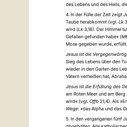
des Lebens und des Heils, die
4. In der Fülle der Zeit
zeigt 
Taube herabkommt (vgl.
Lk
3
wird (
Lk
3,16). Der Himmel tu
Gefallen gefunden habe« (
Mt
Mose gegeben wurde, erfüllt
Jesus ist die Vergegenwärti
Sieg des Lebens über den Tod
wieder in den Garten des Leb
Vätern verheißen hat, Abra
Jesus ist die Erfüllung des G
am Roten Meer und am Berg S
wird« (vgl.
Offb
21,4). Als »E
Wege
: »das Alpha und das O
5. In den vergangenen fünf 
abgehalten
. Alle katholisch