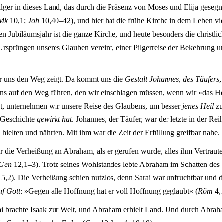
ger in dieses Land, das durch die Präsenz von Moses und Elija gesegnet 
Mk
10,1;
Joh
10,40–42), und hier hat die frühe Kirche in dem Leben vi
n Jubiläumsjahr ist die ganze Kirche, und heute besonders die christli
n Ursprüngen unseres Glauben vereint, einer Pilgerreise der Bekehrung
er uns den Weg zeigt. Da kommt uns die
Gestalt Johannes, des Täufers
uns auf den Weg führen, den wir einschlagen müssen, wenn wir »das H
tet, unternehmen wir unsere Reise des Glaubens, um besser
jenes Heil
zu
 Geschichte
gewirkt hat
. Johannes, der Täufer, war der letzte in der Rei
ielten und nährten. Mit ihm war die Zeit der Erfüllung greifbar nahe.
 die Verheißung an Abraham, als er gerufen wurde, alles ihm Vertraut
Gen
12,1–3). Trotz seines Wohlstandes lebte Abraham im Schatten des 
5,2). Die Verheißung schien nutzlos, denn Sarai war unfruchtbar und
uf Gott
: »Gegen alle Hoffnung hat er voll Hoffnung geglaubt« (
Röm
4,
rai brachte Isaak zur Welt, und Abraham erhielt Land. Und durch Ab