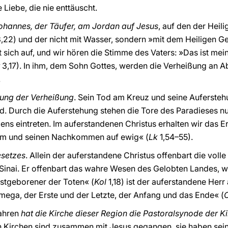
 Liebe, die nie enttäuscht.
Johannes, der Täufer, am Jordan auf Jesus
, auf den der Heili
,22) und der nicht mit Wasser, sondern »mit dem Heiligen Ge
t sich auf, und wir hören die Stimme des Vaters: »Das ist mei
3,17). In ihm, dem Sohn Gottes, werden die Verheißung an 
.
gung der Verheißung
. Sein Tod am Kreuz und seine Auferste
. Durch die Auferstehung stehen die Tore des Paradieses nu
ens eintreten. Im auferstandenen Christus erhalten wir das 
ham und seinen Nachkommen auf ewig« (
Lk
1,54–55).
esetzes
. Allein der auferstandene Christus offenbart die voll
inai. Er offenbart das wahre Wesen des Gelobten Landes, w
rstgeborener der Toten« (
Kol
1,18) ist der auferstandene Her
mega, der Erste und der Letzte, der Anfang und das Ende« (
Jahren
hat die Kirche dieser Region die Pastoralsynode der K
en Kirchen sind zusammen mit Jesus gegangen, sie haben sei