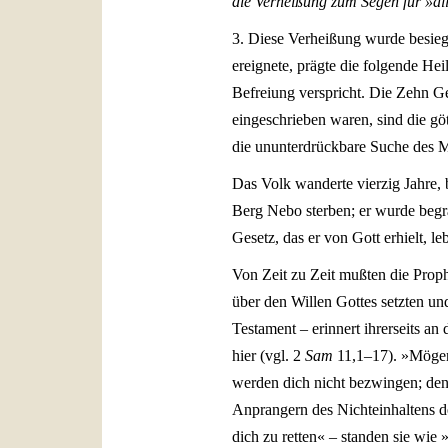
die Verheißung zum Segen für »al
3. Diese Verheißung wurde besiege
ereignete, prägte die folgende Hei
Befreiung verspricht. Die Zehn Ge
eingeschrieben waren, sind die gö
die ununterdrückbare Suche des M
Das Volk wanderte vierzig Jahre, 
Berg Nebo sterben; er wurde begr
Gesetz, das er von Gott erhielt, le
Von Zeit zu Zeit mußten die Pro
über den Willen Gottes setzten un
Testament – erinnert ihrerseits an
hier (vgl. 2
Sam
11,1–17). »Mögen 
werden dich nicht bezwingen; denn 
Anprangern des Nichteinhaltens 
dich zu retten« – standen sie wie 