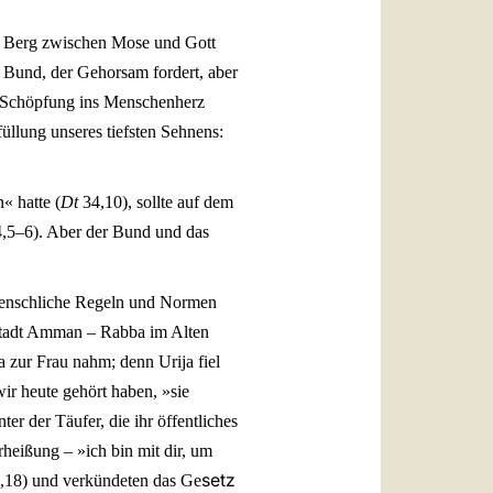
n Berg zwischen Mose und Gott
 Bund, der Gehorsam fordert, aber
er Schöpfung ins Menschenherz
üllung unseres tiefsten Sehnens:
« hatte (
Dt
34,10), sollte auf dem
,5–6). Aber der Bund und das
 menschliche Regeln und Normen
tadt Amman – Rabba im Alten
a zur Frau nahm; denn Urija fiel
ir heute gehört haben, »sie
er der Täufer, die ihr öffentliches
rheißung – »ich bin mit dir, um
setz
,18) und verkündeten das Ge