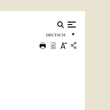
DEUTSCH
FRANÇAIS
ENGLISH
ITALIANO
PORTUGUÊS
ESPAÑOL
DEUTSCH
POLSKI