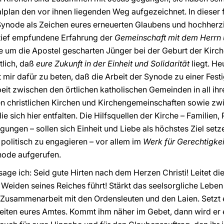
lplan den vor ihnen liegenden Weg aufgezeichnet. In dieser 
 Synode als Zeichen eures erneuerten Glaubens und hochher
tief empfundene Erfahrung der
Gemeinschaft mit dem Herrn u
e um die Apostel gescharten Jünger bei der Geburt der Kirch
lich, daß
eure Zukunft in der Einheit und Solidarität
liegt. He
it mir dafür zu beten, daß die Arbeit der Synode zu einer Fe
 zwischen den örtlichen katholischen Gemeinden in all ihrer
n christlichen Kirchen und Kirchengemeinschaften sowie zw
 sich hier entfalten. Die Hilfsquellen der Kirche – Familien, 
gen – sollen sich Einheit und Liebe als höchstes Ziel setz
d politisch zu engagieren – vor allem im
Werk für Gerechtigke
node aufgerufen.
sage ich: Seid gute Hirten nach dem Herzen Christi! Leitet di
Weiden seines Reiches führt! Stärkt das seelsorgliche Lebe
Zusammenarbeit mit den Ordensleuten und den Laien. Setzt e
eiten eures Amtes. Kommt ihm näher im Gebet, dann wird er 