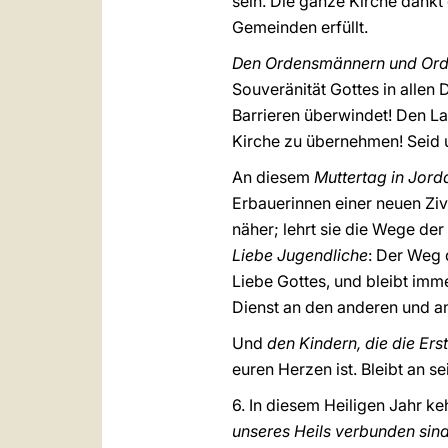
sein. Die ganze Kirche dankt
Gemeinden erfüllt.
Den Ordensmännern und Ord
Souveränität Gottes in allen 
Barrieren überwindet! Den La
Kirche zu übernehmen! Seid 
An diesem
Muttertag in Jord
Erbauerinnen einer neuen Zivi
näher; lehrt sie die Wege de
Liebe Jugendliche
: Der Weg 
Liebe Gottes, und bleibt imme
Dienst an den anderen und a
Und
den Kindern, die die E
euren Herzen ist. Bleibt an s
6. In diesem Heiligen Jahr ke
unseres Heils verbunden sin