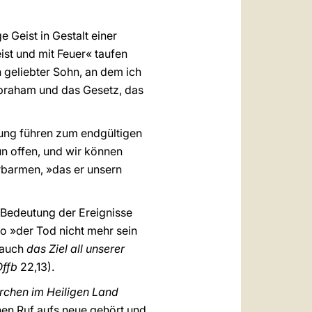
ge Geist in Gestalt einer
ist und mit Feuer« taufen
n geliebter Sohn, an dem ich
Abraham und das Gesetz, das
hung führen zum endgültigen
n offen, und wir können
Erbarmen, »das er unsern
e Bedeutung der Ereignisse
o »der Tod nicht mehr sein
r auch
das Ziel all unserer
Offb
22,13).
irchen im Heiligen Land
nen Ruf aufs neue gehört und