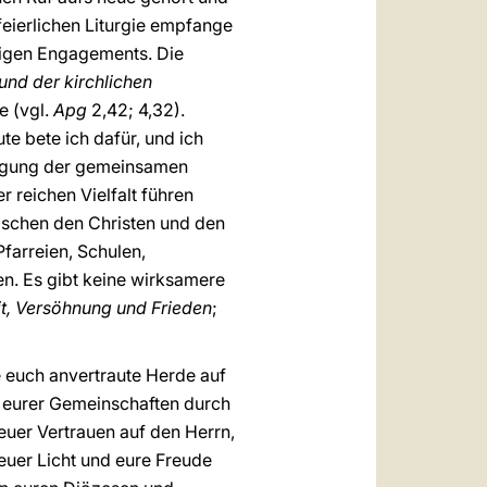
feierlichen Liturgie empfange
zigen Engagements. Die
nd der kirchlichen
e (vgl.
Apg
2,42; 4,32).
ute bete ich dafür, und ich
stigung der gemeinsamen
 reichen Vielfalt führen
ischen den Christen und den
Pfarreien, Schulen,
en. Es gibt keine wirksamere
it, Versöhnung und Frieden
;
e euch anvertraute Herde auf
n eurer Gemeinschaften durch
uer Vertrauen auf den Herrn,
euer Licht und eure Freude