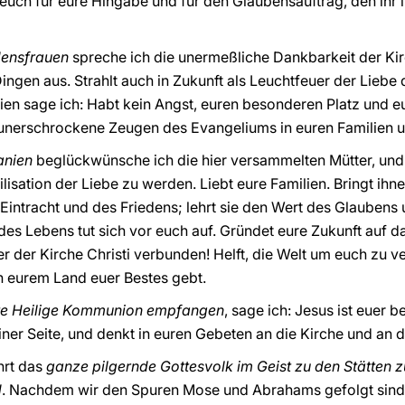
 euch für eure Hingabe und für den Glaubensauftrag, den ihr
ensfrauen
spreche ich die unermeßliche Dankbarkeit der Kir
Dingen aus. Strahlt auch in Zukunft als Leuchtfeuer der Liebe 
ien sage ich: Habt kein Angst, euren besonderen Platz und e
unerschrockene Zeugen des Evangeliums in euren Familien un
anien
beglückwünsche ich die hier versammelten Mütter, und i
lisation der Liebe zu werden. Liebt eure Familien. Bringt ih
r Eintracht und des Friedens; lehrt sie den Wert des Glaubens
des Lebens tut sich vor euch auf. Gründet eure Zukunft auf 
r der Kirche Christi verbunden! Helft, die Welt um euch zu v
n eurem Land euer Bestes gebt.
rste Heilige Kommunion empfangen
, sage ich: Jesus ist euer b
einer Seite, und denkt in euren Gebeten an die Kirche und an 
hrt das
ganze pilgernde Gottesvolk im Geist zu den Stätten z
d
. Nachdem wir den Spuren Mose und Abrahams gefolgt sind, 