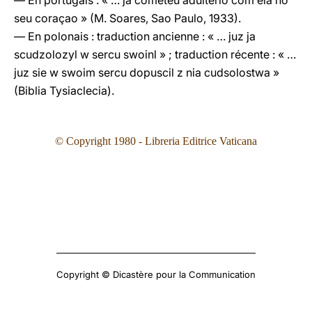
— En portugais : « … ja cometeu adulterio com ela no
seu coraçao » (M. Soares, Sao Paulo, 1933).
— En polonais : traduction ancienne : « … juz ja
scudzolozyl w sercu swoinl » ; traduction récente : « …
juz sie w swoim sercu dopuscil z nia cudsolostwa »
(Biblia Tysiaclecia).
© Copyright 1980 - Libreria Editrice Vaticana
Copyright © Dicastère pour la Communication