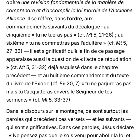
opère
une révision fondamentale de la manière de
comprendre et d’accomplir la loi morale de l’Ancienne
Alliance.
Il se réfère, dans l’ordre, aux
commandements suivants du décalogue : au
cinquième « tu ne tueras pas » (cf.
Mt
5, 21-26) ; au
sixième « tu ne commettras pas l’adultère » (cf.
Mt
5,
27-32) — il est significatif qu’à la fin de ce passage
apparaisse aussi la question de « l’acte de répudiation
» (ct.
Mt
5, 31-32) déjà esquissé dans le chapitre
précédent — et au huitième commandement du texte
du livre de l’Exode (cf.
Ex
20, 7) « tu ne parjureras pas
mais tu t’acquitteras envers le Seigneur de tes
serments » (cf.
Mt
5, 33-37).
Dans le discours sur la montagne, ce sont surtout les
paroles qui précèdent ces versets — et les suivants —
qui sont significatives. Dans ces paroles, Jésus déclare
: « Ne pensez pas que je sois venu pour abolir la loi et