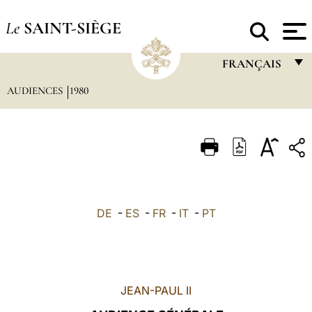
Le
SAINT-SIÈGE
FRANÇAIS
AUDIENCES
1980
FRANÇAIS
ENGLISH
ITALIANO
PORTUGUÊS
ESPAÑOL
DE
-
ES
-
FR
-
IT
-
PT
DEUTSCH
POLSKI
العربيّة
JEAN-PAUL II
中文