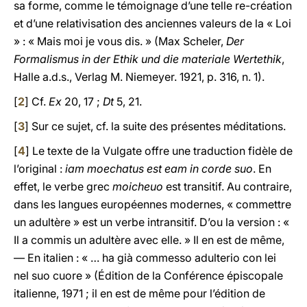
sa forme, comme le témoignage d’une telle re-création
et d’une relativisation des anciennes valeurs de la « Loi
» : « Mais moi je vous dis. » (Max Scheler,
Der
Formalismus in der Ethik und die materiale Wertethik
,
Halle a.d.s., Verlag M. Niemeyer. 1921, p. 316, n. 1).
[
2
] Cf.
Ex
20, 17 ;
Dt
5, 21.
[
3
] Sur ce sujet, cf. la suite des présentes méditations.
[
4
] Le texte de la Vulgate offre une traduction fidèle de
l’original :
iam moechatus est eam in corde suo
. En
effet, le verbe grec
moicheuo
est transitif. Au contraire,
dans les langues européennes modernes, « commettre
un adultère » est un verbe intransitif. D’ou la version : «
Il a commis un adultère avec elle. » Il en est de même,
— En italien : « … ha già commesso adulterio con lei
nel suo cuore » (Édition de la Conférence épiscopale
italienne, 1971 ; il en est de même pour l’édition de