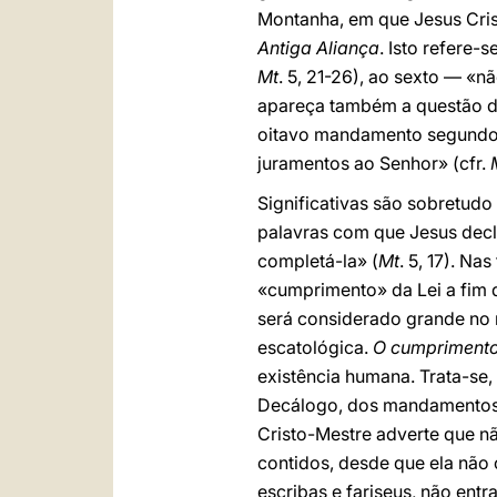
Montanha, em que Jesus Cri
Antiga Aliança
. Isto refere
Mt
. 5, 21-26), ao sexto — «n
apareça também a questão do
oitavo mandamento segundo o
juramentos ao Senhor» (cfr.
Significativas são sobretud
palavras com que Jesus decla
completá-la» (
Mt
. 5, 17). Na
«cumprimento» da Lei a fim d
será considerado grande no 
escatológica.
O cumprimento
existência humana. Trata-se
Decálogo, dos mandamentos
Cristo-Mestre adverte que n
contidos, desde que ela não 
escribas e fariseus, não entr