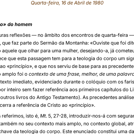
Quarta-feira, 16 de Abril de 1980
ção» do homem
uras reflexões — no âmbito dos encontros de quarta-feira —
, que faz parte do Sermão da Montanha: «Ouviste que foi dit
 aquele que olhar para uma mulher, desejando-a, já cometeu
arece que esta passagem tem para a teologia do corpo um si
 ao «princípio», e que nos serviu de base para as precedent
o amplo foi o
contexto de uma frase, melhor, de uma palavr
exto imediato, evidenciado durante o colóquio com os faris
 inteiro sem fazer referência aos primeiros capítulos do L
s outros livros do Antigo Testamento). As precedentes anál
erra a referência de Cristo ao «princípio».
referimos, isto é,
Mt
. 5, 27-28, introduzir-nos-á com segur
ambém no seu contexto mais amplo, no contexto global, atr
chave da teologia do corpo. Este enunciado constitui uma 