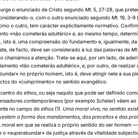
 surge o enunciado de Cristo segundo
Mt
. 5, 27-28, que pre
 considerando-o, com o outro enunciado segundo
Mt
. 19, 3-9
 como o outro, tem carácter explicitamente normativo. Confir
to «não cometerás adultério» e, ao mesmo tempo, determi
, isto é, uma compreensão do fundamento e, igualmente, da
e, de facto, deve ser considerado à luz das palavras de
Mt
o chamámos a atenção. Trata-se aqui, por um lado, de aderi
mento «tão cometerás adultério», e, por outro, de realizar 
ndar» no próprio homem, isto é, deve atingir nele a sua ple
pectos do «cumprimento» no sentido evangélico.
 centro do
ethos
, ou seja naquilo que pode ser definido como
pensadores contemporâneos (por exemplo Scheler) vêem a
mente no campo do
ethos
(1).
Uma moral viva, no sentido exis
vestem a forma dos mandamentos, dos preceitos e das pro
A moral em que se realiza o próprio sentido do ser homem 
 o «superabundar» da justiça através da vitalidade subjec