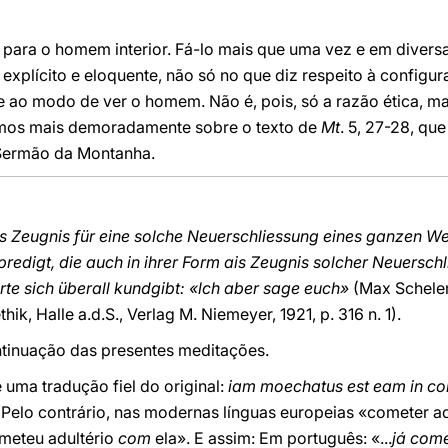
a para o homem interior. Fá-lo mais que uma vez e em divers
e explícito e eloquente, não só no que diz respeito à config
 ao modo de ver o homem. Não é, pois, só a razão ética, m
mos mais demoradamente sobre o texto de
Mt
. 5, 27-28, qu
 Sermão da Montanha.
s Zeugnis für eine solche Neuerschliessung eines ganzen Wer
rgpredigt, die auch in ihrer Form ais Zeugnis solcher Neuersc
rte sich überall kundgibt: «lch aber sage euch»
(Max Scheler
hik, Halle a.d.S., Verlag M. Niemeyer, 1921, p. 316 n. 1).
continuação das presentes meditações.
 uma tradução fiel do original:
iam moechatus est eam in co
. Pelo contrário, nas modernas línguas europeias «cometer a
ometeu adultério
com
ela». E assim: Em português: «...
já come