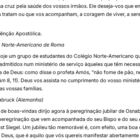
sa cruz pela saúde dos vossos irmãos. Ele deseja-vos que e
s tratam ou que vos acompanham, a coragem de viver, a sere
Bênção Apostólica.
o Norte-Americano de Roma
ui hoje um grupo de estudantes do Colégio Norte-Americano 
admitidos num ministério de serviço àqueles que têm necess
ra de Deus: como disse o profeta Amós, "não fome de pão, 
Am
8, 11). Deus vos assista no cumprimento do vosso ministé
s vossas famílias.
abruck (Alemanha)
e boas-vindas dirijo agora à peregrinação jubilar de Osnab
peregrinação que vem acompanhada do seu Bispo e do seu Au
ust Siegel. Um jubileu tão memorável é, com efeito, uma boa 
a Deus, que é aquilo que vós quereis manifestar abertament