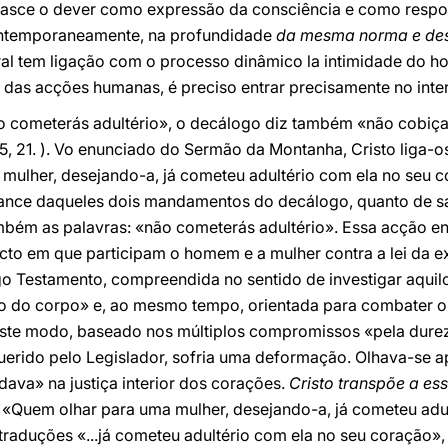
e nasce o dever como expressão da consciência e como respo
contemporaneamente, na profundidade
da mesma norma e des
ral tem ligação com o processo dinâmico la intimidade do ho
» das acções humanas, é preciso entrar precisamente no inter
cometerás adultério», o decálogo diz também «não cobiçará
 5, 21. ). Vo enunciado do Sermão da Montanha, Cristo liga-
mulher, desejando-a, já cometeu adultério com ela no seu c
alcance daqueles dois mandamentos do decálogo, quanto de s
também as palavras: «não cometerás adultério». Essa acção e
acto em que participam o homem e a mulher contra a lei da e
igo Testamento, compreendida no sentido de investigar aquil
acto do corpo» e, ao mesmo tempo, orientada para combater o 
Deste modo, baseado nos múltiplos compromissos «pela durez
erido pelo Legislador, sofria uma deformação. Olhava-se a
ava» na justiça interior dos corações.
Cristo transpõe a es
: «Quem olhar para uma mulher, desejando-a, já cometeu adu
raduções «...já cometeu adultério com ela no seu coração»,