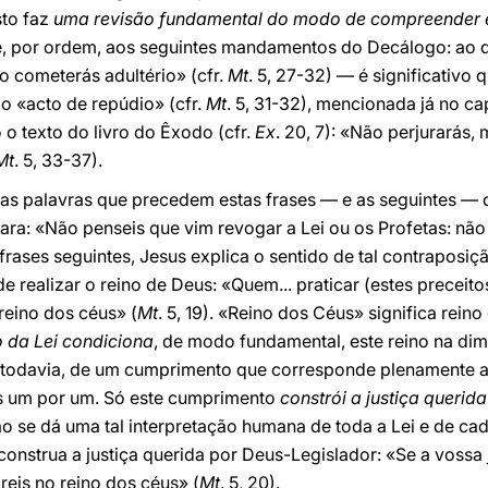
sto faz
uma revisão fundamental do modo de compreender e 
-se, por ordem, aos seguintes mandamentos do Decálogo: ao 
ão cometerás adultério» (cfr.
Mt
. 5, 27-32) — é significativo
 «acto de repúdio» (cfr.
Mt
. 5, 31-32), mencionada já no ca
 texto do livro do Êxodo (cfr.
Ex
. 20, 7): «Não perjurarás,
Mt
. 5, 33-37).
o as palavras que precedem estas frases — e as seguintes 
ra: «Não penseis que vim revogar a Lei ou os Profetas: não
s frases seguintes, Jesus explica o sentido de tal contraposi
e realizar o reino de Deus: «Quem... praticar (estes preceit
reino dos céus» (
Mt
. 5, 19). «Reino dos Céus» significa rein
 da Lei condiciona
, de modo fundamental, este reino na di
, todavia, de um cumprimento que corresponde plenamente ao
 um por um. Só este cumprimento
constrói a justiça querid
ão se dá uma tal interpretação humana de toda a Lei e de 
construa a justiça querida por Deus-Legislador: «Se a vossa 
areis no reino dos céus» (
Mt
. 5, 20).