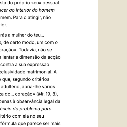
sta do próprio «eu» pessoal.
cer ao interior do homem
mem. Para o atingir, não
ior.
s a mulher do teu...
os, de certo modo, um com o
oração». Todavia, não se
alientar a dimensão da acção
ncontra a sua expressão
xclusividade matrimonial. A
o que, segundo critérios
adultério, abria-lhe vários
a do... coração» (
Mt
. 19, 8),
penas à observância legal da
sência do problema para
ltério com ela no seu
 fórmula que parece ser mais