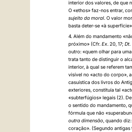
interior dos valores, de qu
O «ethos» faz-nos entrar, 
sujeito da moral
. O valor mo
basta deter-se «à superfície
4. Além do mandamento «não 
próximo» (Cfr.
Ex
. 20, 17;
Dt
.
outro: «quem olhar para uma 
trata tanto de distinguir o 
interior, à qual se referem 
visível no «acto do corpo», 
casuística dos livros do Ant
exteriores, constituía tal «
«subterfúgios» legais (2). 
o sentido do mandamento, qu
fórmula que não «superabund
outra dimensão
, quando diz
coração». (Segundo antigas t