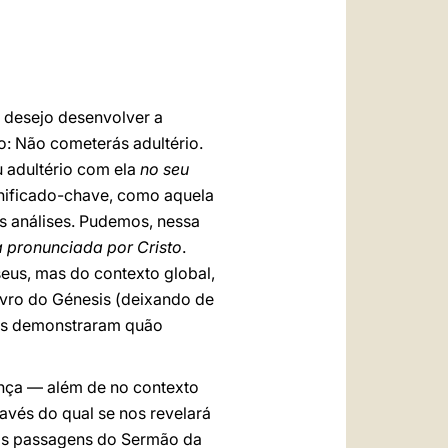
العربيّة
中文
LATINE
 desejo desenvolver a
o: Não cometerás adultério.
 adultério com ela
no seu
gnificado-chave, como aquela
es análises. Pudemos, nessa
a pronunciada por Cristo
.
eus, mas do contexto global,
ivro do Génesis (deixando de
ises demonstraram quão
ança — além de no contexto
avés do qual se nos revelará
das passagens do Sermão da