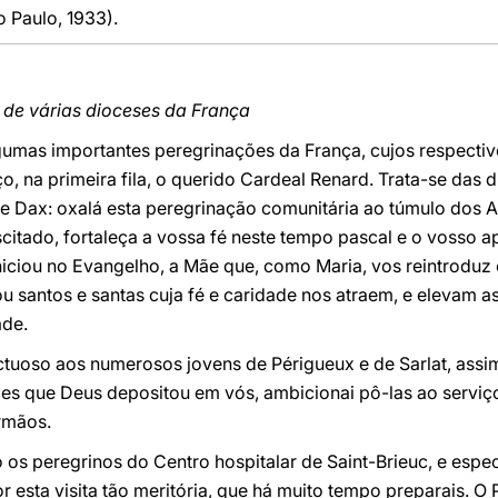
 Paulo, 1933).
 de várias dioceses da França
umas importantes peregrinações da França, cujos respectivo
 na primeira fila, o querido Cardeal Renard. Trata-se das d
 e Dax: oxalá esta peregrinação comunitária ao túmulo dos 
citado, fortaleça a vossa fé neste tempo pascal e o vosso ap
niciou no Evangelho, a Mãe que, como Maria, vos reintroduz
u santos e santas cuja fé e caridade nos atraem, e elevam a
ade.
ctuoso aos numerosos jovens de Périgueux e de Sarlat, assi
des que Deus depositou em vós, ambicionai pô-las ao serviç
irmãos.
os peregrinos do Centro hospitalar de Saint-Brieuc, e espe
r esta visita tão meritória, que há muito tempo preparais. 