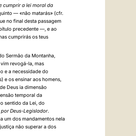
cumprir a lei moral da
quinto — «não matarás» (cfr.
 que no final desta passagem
pítulo precedente —, e ao
 mas cumprirás os teus
— do Sermão da Montanha,
 vim revogá-la, mas
ção e a necessidade do
os) e os ensinar aos homens,
o de Deus ia dimensão
mensão temporal da
 sentido da Lei, do
a por Deus-Legislador
.
cada um dos mandamentos nela
justiça não superar a dos