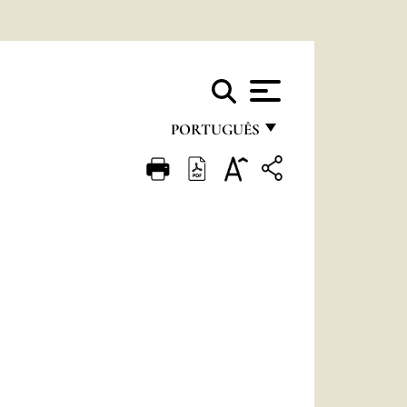
PORTUGUÊS
FRANÇAIS
ENGLISH
ITALIANO
PORTUGUÊS
ESPAÑOL
DEUTSCH
POLSKI