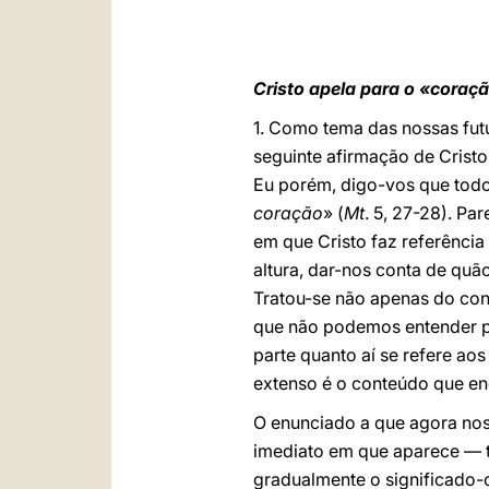
Cristo apela para o «cora
1. Como tema das nossas fut
seguinte afirmação de Cristo
Eu porém, digo-vos que todo
coração
» (
Mt
. 5, 27-28). P
em que Cristo faz referência
altura, dar-nos conta de quã
Tratou-se não apenas do cont
que não podemos entender por
parte quanto aí se refere ao
extenso é o conteúdo que enc
O enunciado a que agora nos 
imediato em que aparece — t
gradualmente o significado-