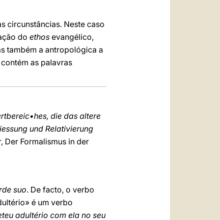
as circunstâncias. Neste caso
uração do
ethos
evangélico,
as também a antropológica a
e contém as palavras
tbereic•hes, die das altere
hliessung und Relativierung
, Der Formalismus in der
rde suo
. De facto, o verbo
dultério» é um verbo
teu adultério com ela no seu