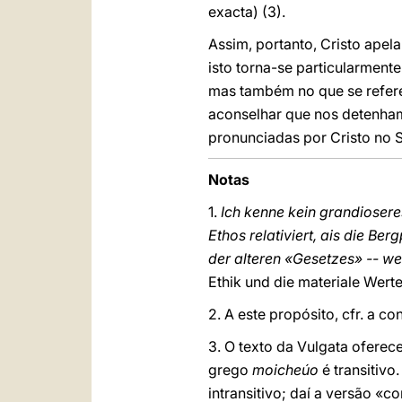
exacta) (3).
Assim, portanto, Cristo apel
isto torna-se particularment
mas também no que se refere
aconselhar que nos detenha
pronunciadas por Cristo no
Notas
1.
Ich kenne kein grandiosere
Ethos relativiert, ais die Be
der alteren «Gesetzes» -- we
Ethik und die materiale Wertet
2. A este propósito, cfr. a 
3. O texto da Vulgata oferece
grego
moicheúo
é transitivo
intransitivo; daí a versão «c