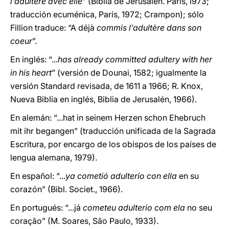
l’adultere avec elle
” (Biblia de Jerusalén. París, l973;
traducción ecuménica, París, 1972; Crampon); sólo
Fillion traduce: “A déjà
commis l’adultère dans son
coeur
”.
En inglés: “...
has already committed adultery with her
in his heart
” (versión de Dounai, 1582; igualmente la
versión Standard revisada, de 1611 a 1966; R. Knox,
Nueva Biblia en inglés, Biblia de Jerusalén, 1966).
En alemán: “...hat in seinem Herzen schon Ehebruch
mit ihr begangen” (traducción unificada de la Sagrada
Escritura, por encargo de los obispos de los países de
lengua alemana, 1979).
En español: “...
ya cometió adulterio con ella
en su
corazón” (Bibl. Societ., 1966).
En portugués: “...já
cometeu adulterio com ela
no seu
coração” (M. Soares, São Paulo, 1933).