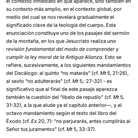
el contexto inmediato en que aparece, sino también en
su contexto más amplio, en el contexto global, por
medio del cual se nos revelará gradualmente el
significado clave de la teología del cuerpo. Esta
enunciación constituye uno de los pasajes del sermón
de la montaña, en los que Jesucristo realiza
una
revisión fundamental del modo de comprender y
cumplir la ley moral de la Antigua Alianza.
Esto se
refiere, sucesivamente, a los siguientes mandamientos
del Decálogo: al quinto “no matarás” (cf.
Mt
5, 21-26),
al sexto “no adulterarás” (cf.
Mt
5,: 27-32) - es
significativo que al final de este pasaje aparezca
también la cuestión del “libelo de repudio” (cf.
Mt
5,
31-32), a la que alude ya el capítulo anterior—, y al
octavo mandamiento según el texto del libro del
Éxodo (cf.
Ex
20, 7): “no perjurarás, antes cumplirás al
Señor tus juramentos” (cf.
Mt
5, 33-37).