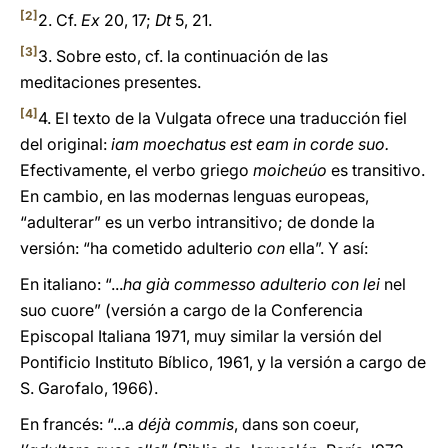
[2]
2. Cf.
Ex
20, 17;
Dt
5, 21.
[3]
3. Sobre esto, cf. la continuación de las
meditaciones presentes.
[4]
4. El texto de la Vulgata ofrece una traducción fiel
del original:
iam moechatus est eam in corde suo.
Efectivamente, el verbo griego
moicheúo
es transitivo.
En cambio, en las modernas lenguas europeas,
“adulterar” es un verbo intransitivo; de donde la
versión: “ha cometido adulterio
con
ella”. Y así:
En italiano: “...
ha già commesso adulterio con lei
nel
suo cuore” (versión a cargo de la Conferencia
Episcopal Italiana 1971, muy similar la versión del
Pontificio Instituto Bíblico, 1961, y la versión a cargo de
S. Garofalo, 1966).
En francés: “...a
déjà commis
, dans son coeur,