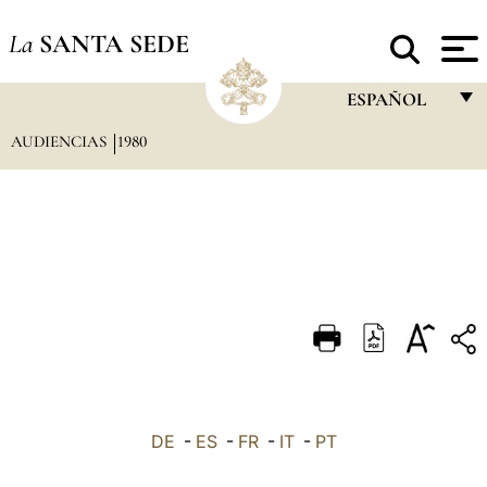
La
SANTA SEDE
ESPAÑOL
AUDIENCIAS
1980
FRANÇAIS
ENGLISH
ITALIANO
PORTUGUÊS
ESPAÑOL
DEUTSCH
POLSKI
العربيّة
DE
-
ES
-
FR
-
IT
-
PT
中文